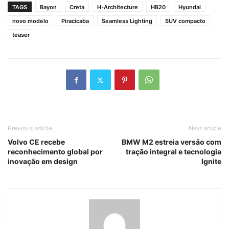
TAGS
Bayon
Creta
H-Architecture
HB20
Hyundai
novo modelo
Piracicaba
Seamless Lighting
SUV compacto
teaser
Previous article
Next article
Volvo CE recebe
BMW M2 estreia versão com
reconhecimento global por
tração integral e tecnologia
inovação em design
Ignite