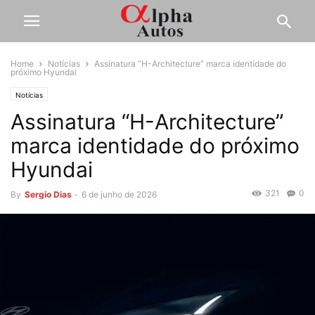
Home
Notícias
Assinatura “H-Architecture” marca identidade do
próximo Hyundai
Notícias
Assinatura “H-Architecture”
marca identidade do próximo
Hyundai
321
0
By
Sergio Dias
-
6 de junho de 2026