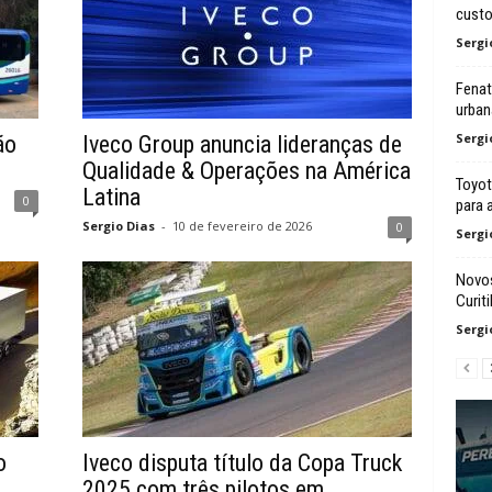
cust
Sergi
Fenat
urban
Sergi
ão
Iveco Group anuncia lideranças de
Qualidade & Operações na América
Toyot
Latina
0
para 
Sergio Dias
-
10 de fevereiro de 2026
0
Sergi
Novos
Curit
Sergi
o
Iveco disputa título da Copa Truck
2025 com três pilotos em...