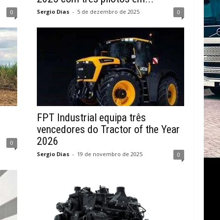
Sergio Dias
-
5 de dezembro de 2025
0
0
FPT Industrial equipa três
vencedores do Tractor of the Year
2026
0
Sergio Dias
-
19 de novembro de 2025
0