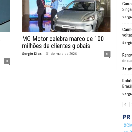
Carro
Singa
Sergi
Carme
volta
a
MG Motor celebra marco de 100
Sergi
milhões de clientes globais
Sergio Dias
-
31 de maio de 2026
0
Renov
de ca
0
Sergi
Robôs
Brasil
Sergi
XCMG