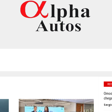
RE
Omoda
chega
Sergi