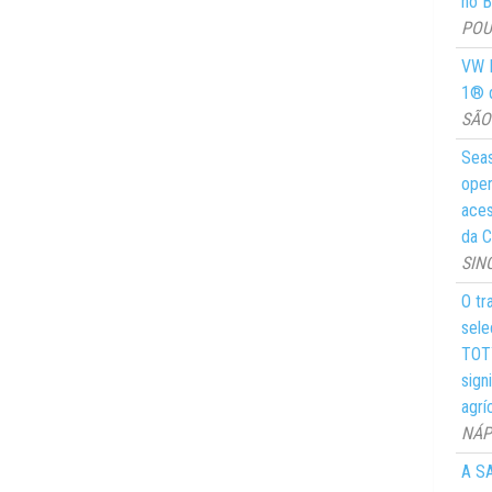
no Br
POUS
VW M
1® d
SÃO 
Seas
oper
aces
da C
SIN
O tr
sele
TOTY
sign
agrí
NÁPO
A SA