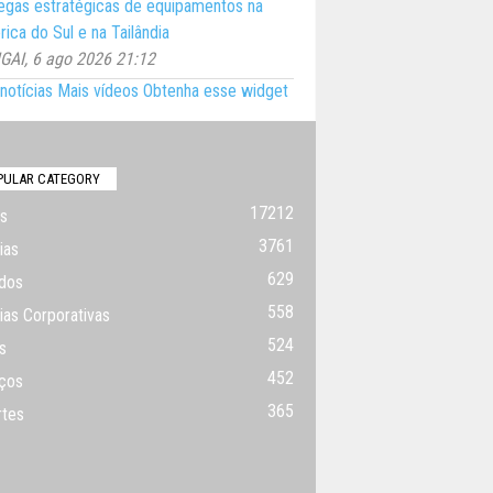
egas estratégicas de equipamentos na
ica do Sul e na Tailândia
AI, 6 ago 2026 21:12
notícias
Mais vídeos
Obtenha esse widget
PULAR CATEGORY
17212
s
3761
ias
629
dos
558
ias Corporativas
524
s
452
ços
365
rtes