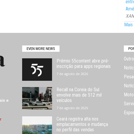
entr
Amér
XANG
Mais 
EVEN MORE NEWS
PO
Outro
Prêmio 55content abre pré-
inscrição para apps regionais
Notíc
7 de agosto de 2026
Pesa
Notíc
Recall na Coreia do Sul
Moto
envolve mais de 512 mil
veículos
ais e
Servi
7 de agosto de 2026
Espo
Ceará registra alta nos
r
emplacamentos e mudança
no perfil das vendas