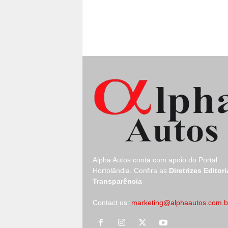
Alpha Autos conta com apoio do
Portal
Hortolândia.
Confira as
Diretrizes Editori
Transparência
Contact us:
marketing@alphaautos.com.b