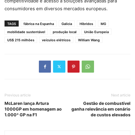
competitividade e acesso a soluções avançadas para
consumidores em diversos mercados europeus.
TAGS
fábrica na Espanha
Galicia
Híbridos
MG
mobilidade sustentável
produção local
União Europeia
US$ 215 milhões
veículos elétricos
William Wang
Previous article
Next article
McLaren lança Artura
Gestão de combustível
1000GP em homenagem ao
ganha relevância em cenário
1.000º GP na F1
de custos elevados