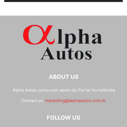
ABOUT US
Alpha Autos conta com apoio do
Portal Hortolândia
Contact us:
marketing@alphaautos.com.br
FOLLOW US