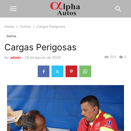
Home
Outros
Cargas Perigosas
Outros
Cargas Perigosas
205
0
By
admin
-
28 de agosto de 2009