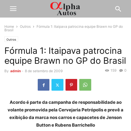
Home
Outros
Fórmula 1: Itaipava patrocina equipe Brawn no GP do
Brasil
Outros
Fórmula 1: Itaipava patrocina
equipe Brawn no GP do Brasil
159
0
By
admin
-
8 de setembro de 2009
Acordo é parte da campanha de responsabilidade ao
volante promovida pela Cervejaria Petrópolis e prevê a
exibição da marca nos carros e capacetes de Jenson
Button e Rubens Barrichello