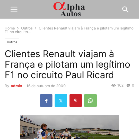
Home
Outros
Clientes Renault viajam à França e pilotam um legítimo
F1 no circuito...
Outros
Clientes Renault viajam à
França e pilotam um legítimo
F1 no circuito Paul Ricard
162
0
By
admin
-
16 de outubro de 2009