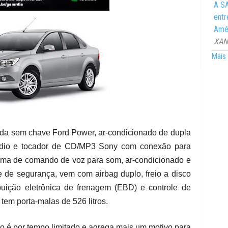
A SA
entr
Amér
XANG
Mais 
ida sem chave Ford Power, ar-condicionado de dupla
rádio e tocador de CD/MP3 Sony com conexão para
tema de comando de voz para som, ar-condicionado e
e de segurança, vem com airbag duplo, freio a disco
uição eletrônica de frenagem (EBD) e controle de
em porta-malas de 526 litros.
o é por tempo limitado e agrega mais um motivo para