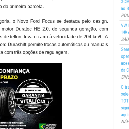
XCMG
 da primeira parcela.
no Br
POUS
goria, o Novo Ford Focus se destaca pelo design,
VW M
. O motor Duratec HE 2.0, de segunda geração, com
1® d
s de teflon, leva o carro à velocidade de 204 km/h. A
SÃO 
ord Durashift permite trocas automáticas ou manuais
Seas
ca com três opções de regulagem .
oper
aces
da C
SIN
O tr
sele
TOTY
sign
agrí
NÁPO