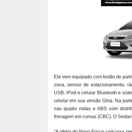
Ele vem equipado com botão de part
zona, sensor de estacionamento, 
USB, iPod e celular Bluetooth e sis
celular em sua versão Ghia. Na part
nas quatro rodas e ABS com distrib
frenagem em curvas (CBC). O Sedan t
“A oferta do Novo Focus com taxa zer