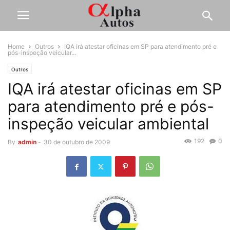
Home
Outros
IQA irá atestar oficinas em SP para atendimento pré e
pós-inspeção veicular...
Outros
IQA irá atestar oficinas em SP
para atendimento pré e pós-
inspeção veicular ambiental
192
0
By
admin
-
30 de outubro de 2009