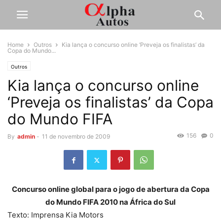
Home
Outros
Kia lança o concurso online ‘Preveja os finalistas’ da
Copa do Mundo...
Outros
Kia lança o concurso online
‘Preveja os finalistas’ da Copa
do Mundo FIFA
156
0
By
admin
-
11 de novembro de 2009
Concurso online global para o jogo de abertura da Copa
do Mundo FIFA 2010 na África do Sul
Texto: Imprensa Kia Motors