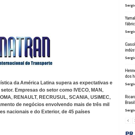
Sergi
Yamah
fábri
Sergi
Gasol
indúst
Sergi
Henne
dos h
ística da América Latina supera as expectativas e
Sergi
o setor. Empresas do setor como IVECO, MAN,
Ricar
OMA, RENAULT, RECRUSUL, SCANIA, USIMEC,
Brasil
mento de negócios envolvendo mais de três mil
Sergi
tes nacionais e do Exterior, de 45 países