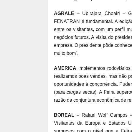
AGRALE
– Ubirajara Choairi – G
FENATRAN é fundamental. A edição d
entre os visitantes, com um perfil m
negócios futuros. A visita do presid
empresa. O presidente pôde conhecer
muito bom”.
AMERICA
implementos rodoviários –
realizamos boas vendas, mas não po
oportunidades à concorrência. Pude
(para cargas secas). A Feira super
razão da conjuntura econômica de re
BOREAL
– Rafael Wolf Campos – S
Visitantes da Europa e Estados U
surpresos com o nível que a Feir