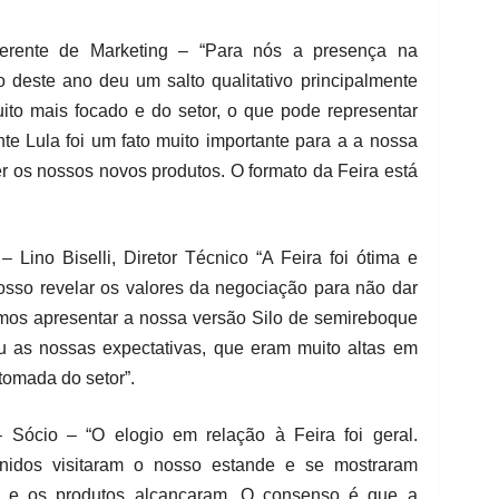
erente de Marketing – “Para nós a presença na
este ano deu um salto qualitativo principalmente
uito mais focado e do setor, o que pode representar
ente Lula foi um fato muito importante para a a nossa
 os nossos novos produtos. O formato da Feira está
 Lino Biselli, Diretor Técnico “A Feira foi ótima e
sso revelar os valores da negociação para não dar
mos apresentar a nossa versão Silo de semireboque
ou as nossas expectativas, que eram muito altas em
tomada do setor”.
ócio – “O elogio em relação à Feira foi geral.
nidos visitaram o nosso estande e se mostraram
a e os produtos alcançaram. O consenso é que a