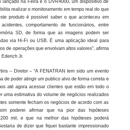
to lançado na Feira é o DVR4000, um dispositivo de
ilita realizar o monitoramento em tempo real do que
este produto é possível saber o que aconteceu em
 acidentes, comportamento de funcionários, entre
memória SD, de forma que as imagens podem ser
das via Hi-Fi ou USB. É uma aplicação ideal para
ulos de operações que envolvam altos valores”, afirma
 Ederich Jr.
tins – Diretor – “A FENATRAN tem sido um evento
ma de poder atingir um publico alvo de forma correta e
mos até agora acessar clientes que estão em todo o
azer uma estimativa do volume de negócios realizados
ientes somente fecham os negócios de acordo com as
ssim poderei afirmar que na pior das hipóteses
00 mil, e que na melhor das hipóteses poderá
Gostaria de dizer que fiquei bastante impressionado