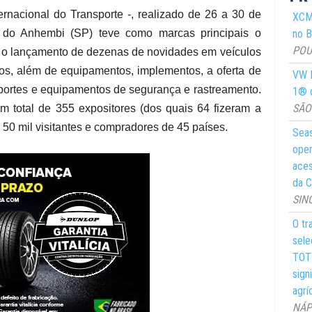
acional do Transporte -, realizado de 26 a 30 de
XCMG
no Br
 do Anhembi (SP) teve como marcas principais o
POUS
 o lançamento de dezenas de novidades em veículos
os, além de equipamentos, implementos, a oferta de
VW M
nsportes e equipamentos de segurança e rastreamento.
1® d
SÃO 
total de 355 expositores (dos quais 64 fizeram a
 50 mil visitantes e compradores de 45 países.
Seas
oper
aces
da C
SIN
O tr
sele
TOTY
sign
agrí
NÁPO