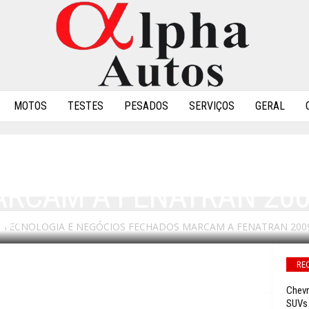
MOTOS
TESTES
PESADOS
SERVIÇOS
GERAL
 ALTA TECNOLOGIA E N
RCAM A FENATRAN 20
 TECNOLOGIA E NEGÓCIOS FECHADOS MARCAM A FENATRAN 200
0
RE
Chevr
SUVs