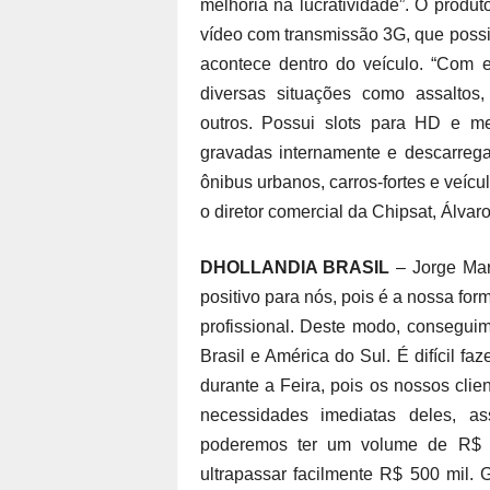
melhoria na lucratividade”. O produ
vídeo com transmissão 3G, que possib
acontece dentro do veículo. “Com 
diversas situações como assaltos,
outros. Possui slots para HD e 
gravadas internamente e descarrega
ônibus urbanos, carros-fortes e veíc
o diretor comercial da Chipsat, Álvaro
DHOLLANDIA BRASIL
– Jorge Mar
positivo para nós, pois é a nossa for
profissional. Deste modo, consegui
Brasil e América do Sul. É difícil f
durante a Feira, pois os nossos cl
necessidades imediatas deles, a
poderemos ter um volume de R$ 2
ultrapassar facilmente R$ 500 mil. 