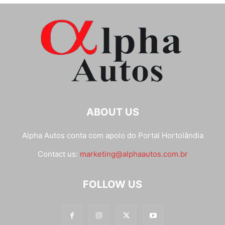
ABOUT US
Alpha Autos conta com apoio do
Portal Hortolândia
Contact us:
marketing@alphaautos.com.br
FOLLOW US