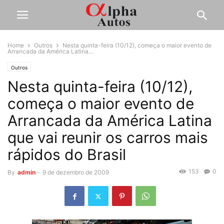
Home
Outros
Nesta quinta-feira (10/12), começa o maior evento de
Arrancada da América Latina...
Outros
Nesta quinta-feira (10/12),
começa o maior evento de
Arrancada da América Latina
que vai reunir os carros mais
rápidos do Brasil
153
0
By
admin
-
9 de dezembro de 2009