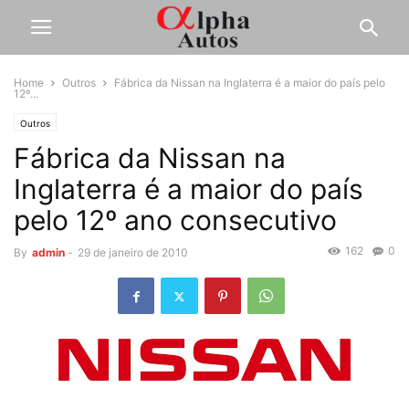
Home
Outros
Fábrica da Nissan na Inglaterra é a maior do país pelo
12º...
Outros
Fábrica da Nissan na
Inglaterra é a maior do país
pelo 12º ano consecutivo
162
0
By
admin
-
29 de janeiro de 2010