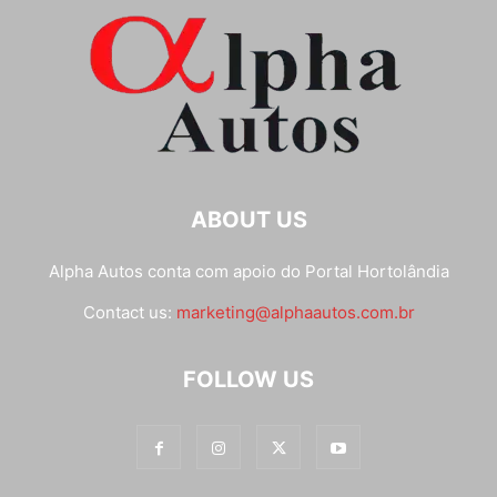
ABOUT US
Alpha Autos conta com apoio do
Portal Hortolândia
Contact us:
marketing@alphaautos.com.br
FOLLOW US