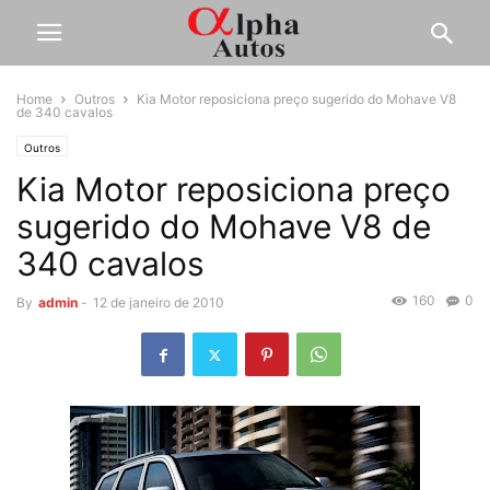
Home
Outros
Kia Motor reposiciona preço sugerido do Mohave V8
de 340 cavalos
Outros
Kia Motor reposiciona preço
sugerido do Mohave V8 de
340 cavalos
160
0
By
admin
-
12 de janeiro de 2010