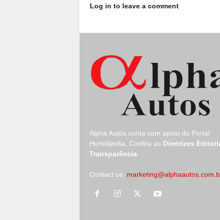
Log in to leave a comment
Alpha Autos conta com apoio do
Portal
Hortolândia.
Confira as
Diretrizes Editori
Transparência
Contact us:
marketing@alphaautos.com.b