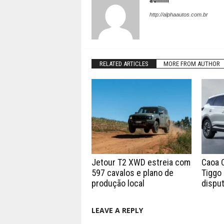
admin
http://alphaautos.com.br
RELATED ARTICLES
MORE FROM AUTHOR
Jetour T2 XWD estreia com
Caoa 
597 cavalos e plano de
Tiggo 
produção local
disput
LEAVE A REPLY