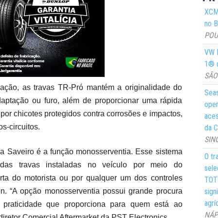
XCMG
no Br
POUS
VW M
1® d
SÃO 
ação, as travas TR-Pró mantém a originalidade do
Seas
daptação ou furo, além de proporcionar uma rápida
oper
por chicotes protegidos contra corrosões e impactos,
aces
s-circuitos.
da C
SIN
a Saveiro é a função monosserventia. Esse sistema
O tr
o das travas instaladas no veículo por meio do
sele
ta do motorista ou por qualquer um dos controles
TOTY
sign
on. “A opção monosserventia possui grande procura
agrí
la praticidade que proporciona para quem está ao
NÁPO
 diretor Comercial Aftermarket da PST Electronics.