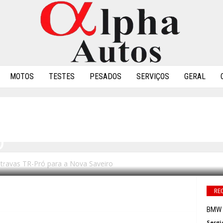
MOTOS
TESTES
PESADOS
SERVIÇOS
GERAL
ERCIALIZA TRAVAS TR-
O
 travas TR-Pró para a Nova Saveiro
0
RE
BMW a
Sergi