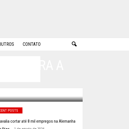
OUTROS
CONTATO
PRÓ PARA A
CENT POSTS
valia cortar até 8 mil empregos na Alemanha
o Dias
-
1 de agosto de 2026