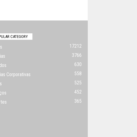
PULAR CATEGORY
17212
s
3766
ias
630
dos
558
ias Corporativas
525
s
452
ços
365
rtes