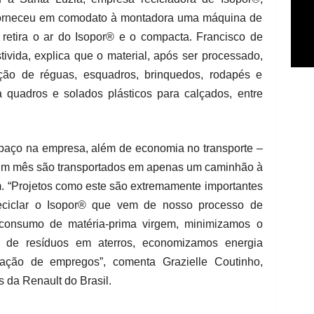
 forneceu em comodato à montadora uma máquina de
etira o ar do Isopor® e o compacta. Francisco de
ivida, explica que o material, após ser processado,
ação de réguas, esquadros, brinquedos, rodapés e
ra quadros e solados plásticos para calçados, entre
spaço na empresa, além de economia no transporte –
um mês são transportados em apenas um caminhão à
m. “Projetos como este são extremamente importantes
reciclar o Isopor® que vem de nosso processo de
 consumo de matéria-prima virgem, minimizamos o
o de resíduos em aterros, economizamos energia
ração de empregos”, comenta Grazielle Coutinho,
 da Renault do Brasil.