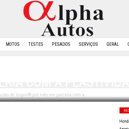
MOTOS
TESTES
PESADOS
SERVIÇOS
GERAL
ICLA 4 TONELADAS DE 
ERIA COM A PLASTIVIDA
eladas de Isopor® por mês em parceria com a...
0
RE
Honda
Sergi