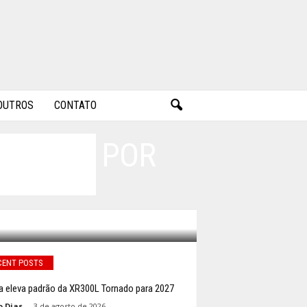
OUTROS
CONTATO
ISOPOR® POR
CENT POSTS
 eleva padrão da XR300L Tornado para 2027
o Dias
-
3 de agosto de 2026