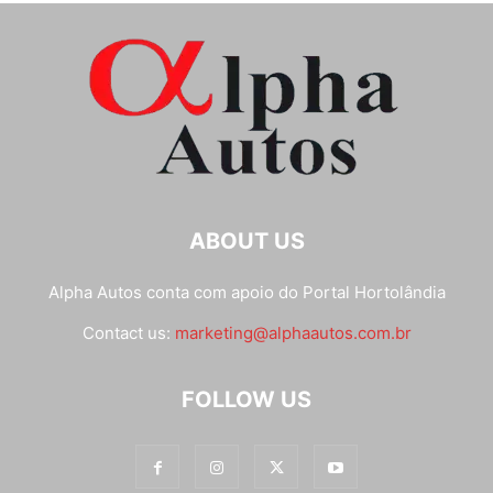
ABOUT US
Alpha Autos conta com apoio do
Portal Hortolândia
Contact us:
marketing@alphaautos.com.br
FOLLOW US