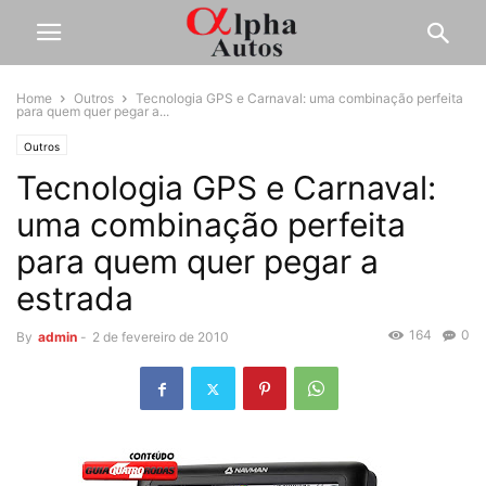
Home
Outros
Tecnologia GPS e Carnaval: uma combinação perfeita
para quem quer pegar a...
Outros
Tecnologia GPS e Carnaval:
uma combinação perfeita
para quem quer pegar a
estrada
164
0
By
admin
-
2 de fevereiro de 2010