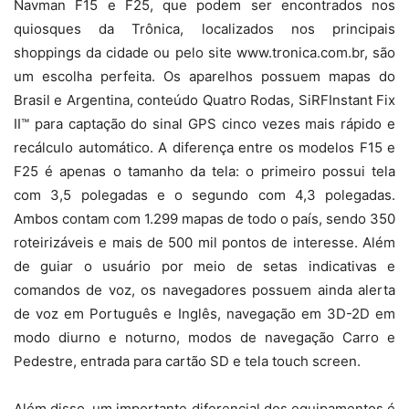
Navman F15 e F25, que podem ser encontrados nos
quiosques da Trônica, localizados nos principais
shoppings da cidade ou pelo site www.tronica.com.br, são
um escolha perfeita. Os aparelhos possuem mapas do
Brasil e Argentina, conteúdo Quatro Rodas, SiRFInstant Fix
II™ para captação do sinal GPS cinco vezes mais rápido e
recálculo automático. A diferença entre os modelos F15 e
F25 é apenas o tamanho da tela: o primeiro possui tela
com 3,5 polegadas e o segundo com 4,3 polegadas.
Ambos contam com 1.299 mapas de todo o país, sendo 350
roteirizáveis e mais de 500 mil pontos de interesse. Além
de guiar o usuário por meio de setas indicativas e
comandos de voz, os navegadores possuem ainda alerta
de voz em Português e Inglês, navegação em 3D-2D em
modo diurno e noturno, modos de navegação Carro e
Pedestre, entrada para cartão SD e tela touch screen.
Além disso, um importante diferencial dos equipamentos é