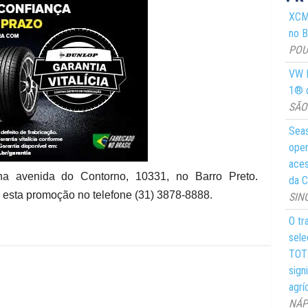
XCMG
no Br
POUS
VW M
1® d
SÃO 
Seas
oper
aces
na avenida do Contorno, 10331, no Barro Preto.
da C
 esta promoção no telefone (31) 3878-8888.
SIN
O tr
sele
TOTY
sign
agrí
NÁPO