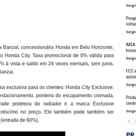
Sergi
Peuge
volta
Sergi
IMSA 
, a Banzai, concessionária Honda em Belo Horizonte,
horas
o Honda City. Taxa promocional de 0% válida para
Sergi
 à vista e saldo em 24 vezes mensais, sem juros.
FCC i
Banzai.
autom
Sergi
a exclusiva para os clientes: Honda City Exclusive.
estacionamento, ponteira do escapamento cromada,
Produ
cenár
 grade protetora do radiador e a marca Exclusive
Sergi
acréscimo no preço. Ele também pode também ser
(entrada de 60%).