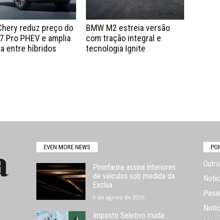
Chery reduz preço do
BMW M2 estreia versão
7 Pro PHEV e amplia
com tração integral e
a entre híbridos
tecnologia Ignite
EVEN MORE NEWS
PO
Outro
Pininfarina assina interiores
de veículos sob medida da
Notíc
Exclua
Pesa
9 de agosto de 2026
Notíc
Imposto Seletivo muda