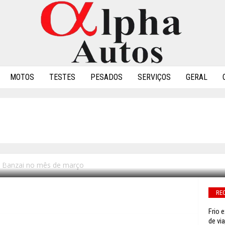
MOTOS
TESTES
PESADOS
SERVIÇOS
GERAL
A HONDA BANZAI NO M
 Banzai no mês de março
0
RE
Frio 
de via