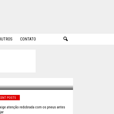
OUTROS
CONTATO
ÊS DE
CENT POSTS
exige atenção redobrada com os pneus antes
jar