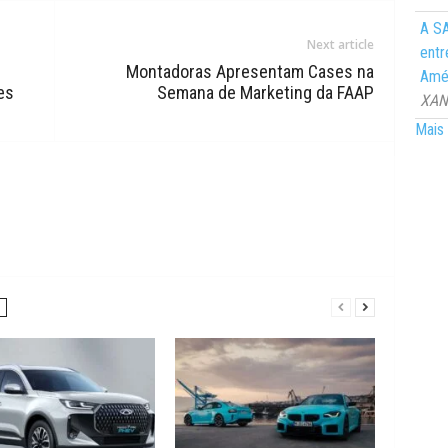
A SA
Next article
entr
Montadoras Apresentam Cases na
Amér
es
Semana de Marketing da FAAP
XANG
Mais 