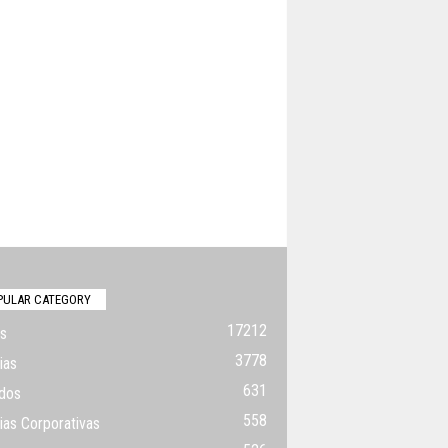
PULAR CATEGORY
17212
s
3778
ias
631
dos
558
ias Corporativas