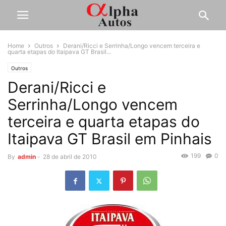
Home
Outros
Derani/Ricci e Serrinha/Longo vencem terceira e
quarta etapas do Itaipava GT Brasil...
Outros
Derani/Ricci e
Serrinha/Longo vencem
terceira e quarta etapas do
Itaipava GT Brasil em Pinhais
199
0
By
admin
-
28 de abril de 2010