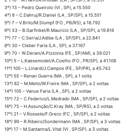
3º) 13 – Pedro Queirolo (VI , SP), a 15.550
4º) 8 – C.Dahruj/R.Daniel (LA , SP/SP), a 15.551
5º) 7 – V.Brito/M.Stumpf (FO , PB/RS), a 18.792
6º) 33 – B.Garfinkel/R.Mauricio (LA , SP/SP), a 19.816
7º) 77 – C.Serra/J.Adibe (LA , SP/SP), a 22.841
8º) 30 – Cleber Faria (LA , SP), a 37.167
9º) 70 – W.Derani/A.Pizzonia (FE , SP/AM), a 39.021
10º) 5 – L.Kaesemodel/A.Coelho (FO , PR/SP), a 41.108
11º) 100 – L.Linardi/J.Campos (FE , SP/PR), a 45.742
12º) 55 – Renan Guerra (MA , SP), a 1 volta
13º) 82 – M.Mello/W.Freire (MA , SP/SP), a 2 voltas
14º) 105 – Vanue Faria (LA , SP), a 2 voltas
15º) 72 – C.Federico/L.Medrado (MA , SP/SP), a 2 voltas
16º) 75 – H.Assunção/C.Kray (MA , SP/RS), a 2 voltas
17º) 21 – V.Rossete/F.Greco (FC , SP/SP), a 2 voltas
18º) 99 – R.Ribeiro/Sondermann (MA , SP/SP), a 3 voltas
19º) 17 – M.Santanna/L.Vital (VI , SP/SP), a 3 voltas