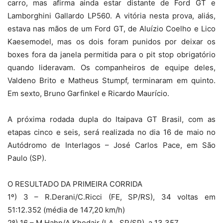
carro, mas afirma ainda estar distante de Ford GT e
Lamborghini Gallardo LP560. A vitória nesta prova, aliás,
estava nas mãos de um Ford GT, de Aluízio Coelho e Lico
Kaesemodel, mas os dois foram punidos por deixar os
boxes fora da janela permitida para o pit stop obrigatório
quando lideravam. Os companheiros de equipe deles,
Valdeno Brito e Matheus Stumpf, terminaram em quinto.
Em sexto, Bruno Garfinkel e Ricardo Maurício.
A próxima rodada dupla do Itaipava GT Brasil, com as
etapas cinco e seis, será realizada no dia 16 de maio no
Autódromo de Interlagos – José Carlos Pace, em São
Paulo (SP).
O RESULTADO DA PRIMEIRA CORRIDA
1º) 3 – R.Derani/C.Ricci (FE, SP/RS), 34 voltas em
51:12.352 (média de 147,20 km/h)
2º) 16 – M.Hahn/A.Khodair (LA , SP/SP), a 13.357