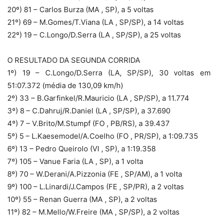
20º) 81 – Carlos Burza (MA , SP), a 5 voltas
21º) 69 – M.Gomes/T.Viana (LA , SP/SP), a 14 voltas
22º) 19 – C.Longo/D.Serra (LA , SP/SP), a 25 voltas
O RESULTADO DA SEGUNDA CORRIDA
1º) 19 – C.Longo/D.Serra (LA, SP/SP), 30 voltas em
51:07.372 (média de 130,09 km/h)
2º) 33 – B.Garfinkel/R.Mauricio (LA , SP/SP), a 11.774
3º) 8 – C.Dahruj/R.Daniel (LA , SP/SP), a 37.690
4º) 7 – V.Brito/M.Stumpf (FO , PB/RS), a 39.437
5º) 5 – L.Kaesemodel/A.Coelho (FO , PR/SP), a 1:09.735
6º) 13 – Pedro Queirolo (VI , SP), a 1:19.358
7º) 105 – Vanue Faria (LA , SP), a 1 volta
8º) 70 – W.Derani/A.Pizzonia (FE , SP/AM), a 1 volta
9º) 100 – L.Linardi/J.Campos (FE , SP/PR), a 2 voltas
10º) 55 – Renan Guerra (MA , SP), a 2 voltas
11º) 82 – M.Mello/W.Freire (MA , SP/SP), a 2 voltas