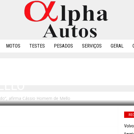
MOTOS
TESTES
PESADOS
SERVIÇOS
GERAL
FOI CUMPRIDO”, AFIRMA
ELLO
rido”, afirma Cássio Homem de Mello
0
RE
Volvo
Sergi