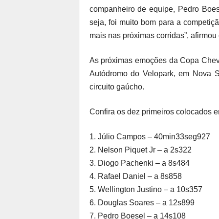
companheiro de equipe, Pedro Boese
seja, foi muito bom para a competiç
mais nas próximas corridas”, afirmou o
As próximas emoções da Copa Chevr
Autódromo do Velopark, em Nova Sa
circuito gaúcho.
Confira os dez primeiros colocados e
1. Júlio Campos – 40min33seg927
2. Nelson Piquet Jr – a 2s322
3. Diogo Pachenki – a 8s484
4. Rafael Daniel – a 8s858
5. Wellington Justino – a 10s357
6. Douglas Soares – a 12s899
7. Pedro Boesel – a 14s108