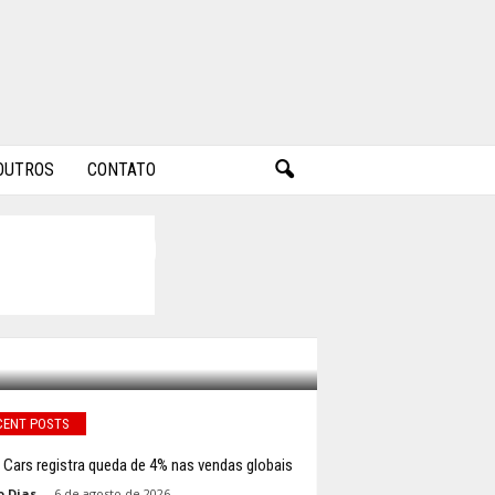
OUTROS
CONTATO
 CÁSSIO
CENT POSTS
 Cars registra queda de 4% nas vendas globais
o Dias
-
6 de agosto de 2026