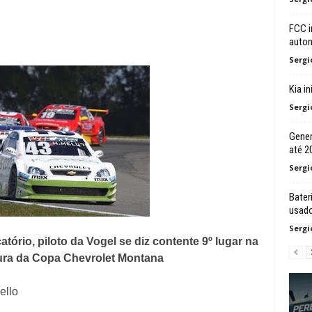
FCC i
autom
Sergi
Kia i
Sergi
Gener
até 2
Sergi
Bater
usad
Sergi
tório, piloto da Vogel se diz contente 9º lugar na
tura da Copa Chevrolet Montana
ello