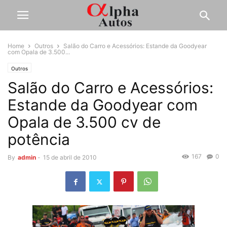
Home
Outros
Salão do Carro e Acessórios: Estande da Goodyear
com Opala de 3.500...
Outros
Salão do Carro e Acessórios:
Estande da Goodyear com
Opala de 3.500 cv de
potência
167
0
By
admin
-
15 de abril de 2010