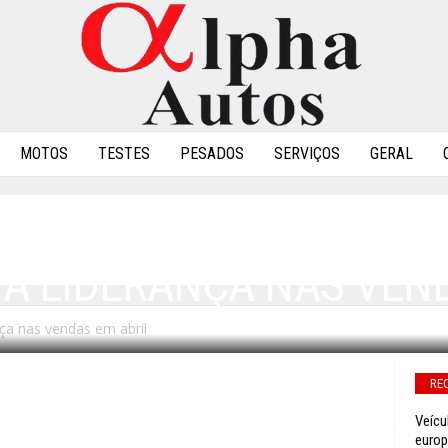
MOTOS
TESTES
PESADOS
SERVIÇOS
GERAL
 A LIDERANÇA NAS VEN
ça nas vendas em abril
0
RE
Veícu
euro