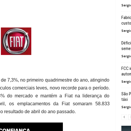
Sergi
Fabri
custo
Sergi
Défic
seme
Sergi
FCC i
autom
de 7,3%, no primeiro quadrimestre do ano, atingindo
Sergi
culos comerciais leves, novo recorde para o período.
São P
% do mercado e mantém a Fiat na liderança do
táxi
bril, os emplacamentos da Fiat somaram 58.833
Sergi
o resultado de abril do ano passado.