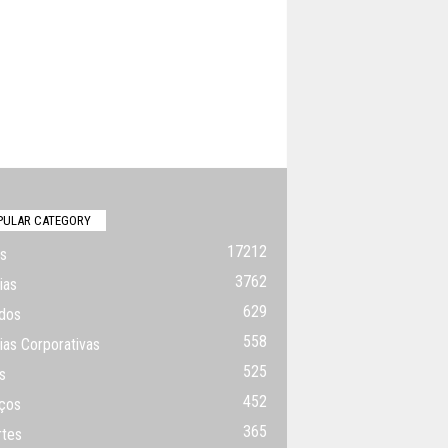
PULAR CATEGORY
17212
s
3762
ias
629
dos
558
ias Corporativas
525
s
452
ços
365
rtes