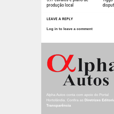
produção local
disput
LEAVE A REPLY
Log in to leave a comment
Alpha Autos conta com apoio do
Portal
Hortolândia.
Confira as
Diretrizes Editori
Transparência