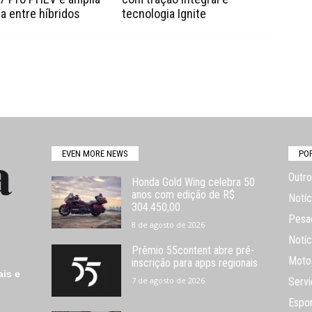
a entre híbridos
tecnologia Ignite
EVEN MORE NEWS
PO
Outro
Honda Gold Wing celebra 50
anos com edição de R$
Notíc
304.450,00
Pesa
8 de agosto de 2026
Notíc
Prêmio 55content abre pré-
Moto
inscrição para apps regionais
ais e
7 de agosto de 2026
Servi
Espo