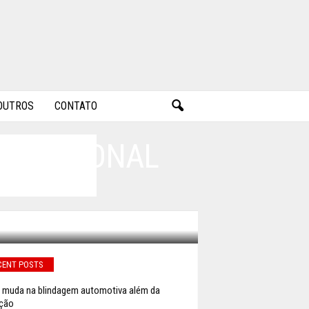
OUTROS
CONTATO
E NACIONAL
CENT POSTS
 muda na blindagem automotiva além da
ção