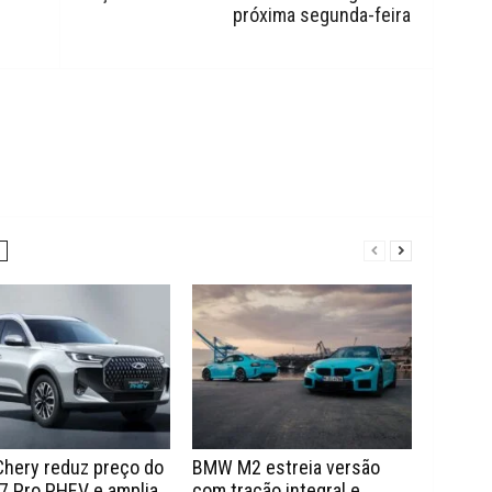
próxima segunda-feira
Chery reduz preço do
BMW M2 estreia versão
7 Pro PHEV e amplia
com tração integral e