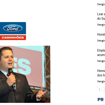
Sergi
Lear 
do Su
Sergi
Honda
Sergi
Empl
acumu
Sergi
Henne
dos h
Sergi