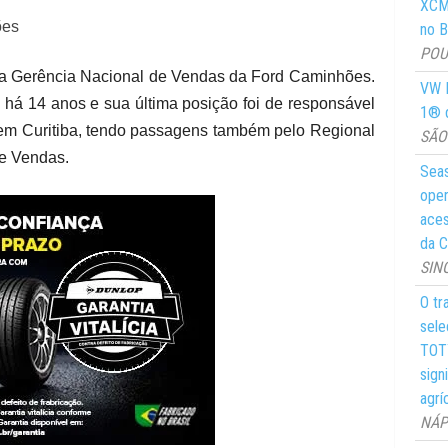
XCMG
ões
no Br
POUS
a Gerência Nacional de Vendas da Ford Caminhões.
VW M
há 14 anos e sua última posição foi de responsável
1® d
 em Curitiba, tendo passagens também pelo Regional
SÃO 
de Vendas.
Seas
oper
aces
da C
SIN
O tr
sele
TOTY
sign
agrí
NÁPO