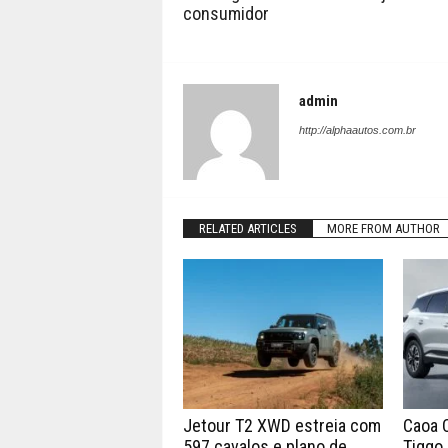
consumidor
admin
http://alphaautos.com.br
RELATED ARTICLES
MORE FROM AUTHOR
Jetour T2 XWD estreia com
Caoa 
597 cavalos e plano de
Tiggo 