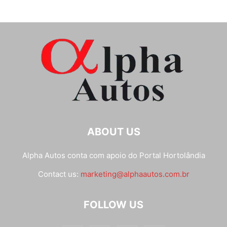
ABOUT US
Alpha Autos conta com apoio do
Portal Hortolândia
Contact us:
marketing@alphaautos.com.br
FOLLOW US