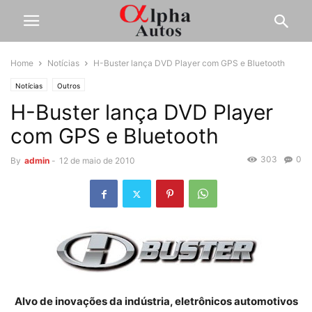
Home
Notícias
H-Buster lança DVD Player com GPS e Bluetooth
Notícias
Outros
H-Buster lança DVD Player
com GPS e Bluetooth
303
0
By
admin
-
12 de maio de 2010
Alvo de inovações da indústria, eletrônicos automotivos