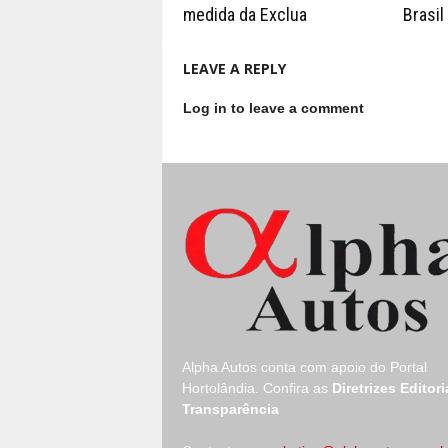
medida da Exclua
Brasil
LEAVE A REPLY
Log in to leave a comment
Alpha Autos conta com apoio do
Portal
Hortolândia.
Confira as
Diretrizes Editori
Transparência