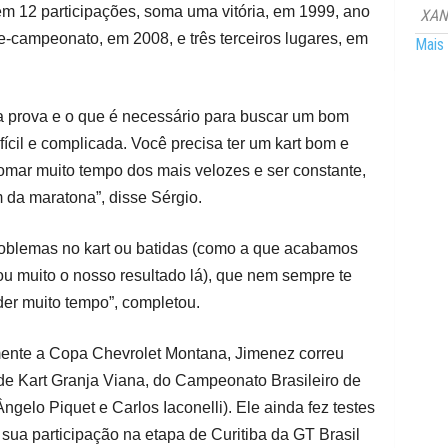
em 12 participações, soma uma vitória, em 1999, ano
XANG
e-campeonato, em 2008, e três terceiros lugares, em
Mais 
 da prova e o que é necessário para buscar um bom
ícil e complicada. Você precisa ter um kart bom e
 tomar muito tempo dos mais velozes e ser constante,
m da maratona”, disse Sérgio.
roblemas no kart ou batidas (como a que acabamos
u muito o nosso resultado lá), que nem sempre te
der muito tempo”, completou.
mente a Copa Chevrolet Montana, Jimenez correu
e Kart Granja Viana, do Campeonato Brasileiro de
gelo Piquet e Carlos Iaconelli). Ele ainda fez testes
ua participação na etapa de Curitiba da GT Brasil