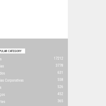
PULAR CATEGORY
17212
s
3778
ias
631
dos
558
ias Corporativas
526
s
452
ços
365
rtes