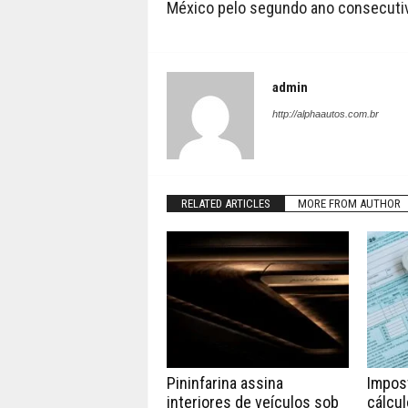
México pelo segundo ano consecuti
admin
http://alphaautos.com.br
RELATED ARTICLES
MORE FROM AUTHOR
Pininfarina assina
Impos
interiores de veículos sob
cálcul