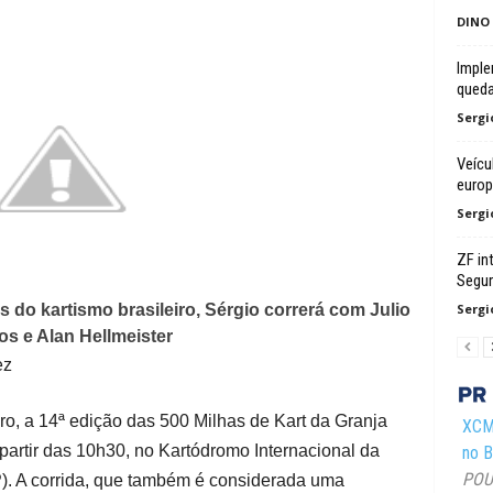
DINO
Imple
queda
Sergi
Veícu
euro
Sergi
ZF in
Segur
 do kartismo brasileiro, Sérgio correrá com Julio
Sergi
s e Alan Hellmeister
ez
iro, a 14ª edição das 500 Milhas de Kart da Granja
XCMG
partir das 10h30, no Kartódromo Internacional da
no Br
POUS
P). A corrida, que também é considerada uma