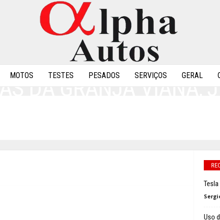
MOTOS
TESTES
PESADOS
SERVIÇOS
GERAL
AS DA GRANJA VIANA, 
RATÉGIA
0
RE
Tesla
Sergi
Uso d