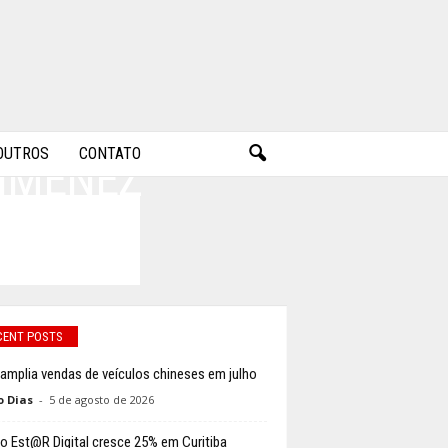
OUTROS
CONTATO
JIMENEZ
CENT POSTS
 amplia vendas de veículos chineses em julho
o Dias
-
5 de agosto de 2026
o Est@R Digital cresce 25% em Curitiba