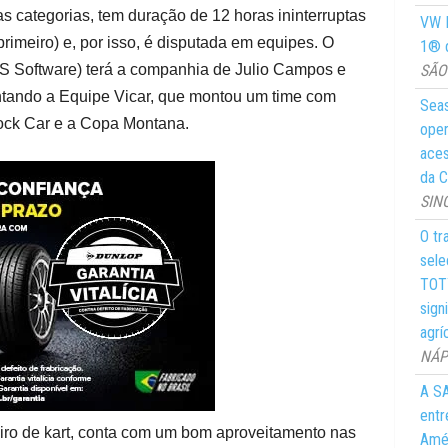
as categorias, tem duração de 12 horas ininterruptas
VW M
primeiro) e, por isso, é disputada em equipes. O
1® d
SÃO 
FS Software) terá a companhia de Julio Campos e
entando a Equipe Vicar, que montou um time com
Seas
tock Car e a Copa Montana.
oper
aces
da C
SIN
O tr
sele
TOTY
sign
agrí
NÁPO
A SA
entr
ro de kart, conta com um bom aproveitamento nas
Amér