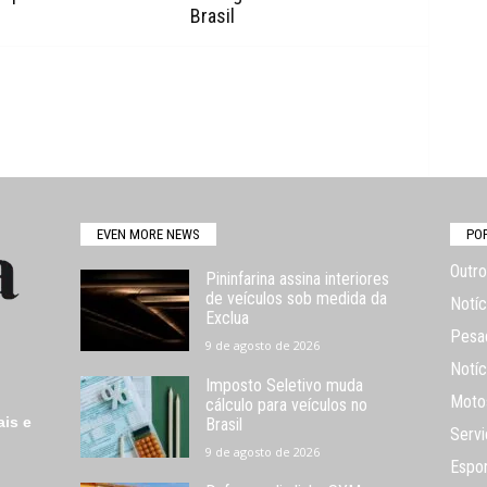
Brasil
EVEN MORE NEWS
PO
Outro
Pininfarina assina interiores
de veículos sob medida da
Notíc
Exclua
Pesa
9 de agosto de 2026
Notíc
Imposto Seletivo muda
Moto
cálculo para veículos no
ais e
Brasil
Servi
9 de agosto de 2026
Espo