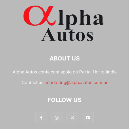
ABOUT US
Alpha Autos conta com apoio do
Portal Hortolândia
Contact us:
marketing@alphaautos.com.br
FOLLOW US