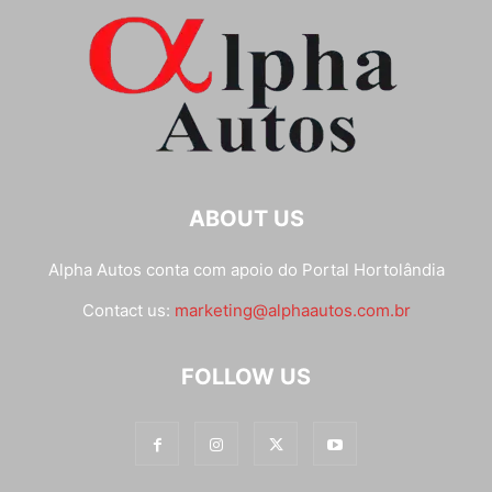
ABOUT US
Alpha Autos conta com apoio do
Portal Hortolândia
Contact us:
marketing@alphaautos.com.br
FOLLOW US