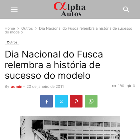
Home
Outros
Dia Nacional do Fusca relembra a história de sucesso
do modelo
Outros
Dia Nacional do Fusca
relembra a história de
sucesso do modelo
180
0
By
admin
-
20 de janeiro de 2011