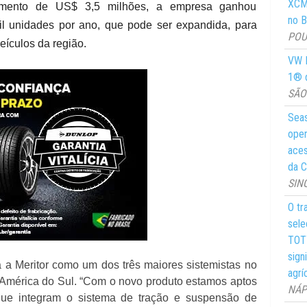
XCMG
imento de US$ 3,5 milhões, a empresa ganhou
no Br
mil unidades por ano, que pode ser expandida, para
POUS
eículos da região.
VW M
1® d
SÃO 
Seas
oper
aces
da C
SIN
O tr
sele
TOTY
sign
 a Meritor como um dos três maiores sistemistas no
agrí
 América do Sul. “Com o novo produto estamos aptos
NÁPO
que integram o sistema de tração e suspensão de