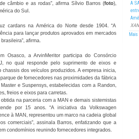
A SA
de câmbio e as rodas”, afirma Sílvio Barros (
foto
),
entr
mérica do Sul.
Amér
XANG
duz cardans na América do Norte desde 1904. “A
riência para lançar produtos aprovados em mercados
Mais 
rasileira”, afirma.
m Osasco, a ArvinMeritor participa do Consórcio
 no qual responde pelo suprimento de eixos e
 chassis dos veículos produzidos. A empresa inicia,
parque de fornecedores nas proximidades da fábrica
s Master e Suspensys, estabelecidas com a Randon,
, freios e eixos para carretas.
a obtida na parceria com a MAN e demais sistemistas
tende por 15 anos. “A iniciativa da Volkswagen
ence à MAN, representou um marco na cadeia global
os comerciais”, assinala Barros, enfatizando que a
em condomínios reunindo fornecedores integrados.