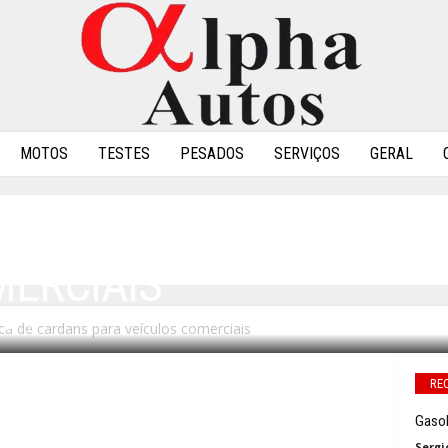
MOTOS
TESTES
PESADOS
SERVIÇOS
GERAL
UGURA FÁBRICA DE CAR
MERCIAIS
ica de cardans para veículos comerciais
0
RE
Gasol
Sergi