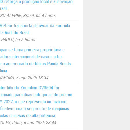
 reforça a produção local e a inovação
asil.
O ALEGRE, Brasil, há 4 horas
eteor transporta showcar da Fórmula
a Audi do Brasil
PAULO, há 5 horas
pan se torna primeira proprietária e
adora internacional de navios a ter
so ao mercado de títulos Panda Bonds
hina
GAPURA, 7 ago 2026 13:34
ator híbrido Zoomlion DV3504 foi
cionado para duas categorias do prêmio
 2027, o que representa um avanço
ificativo para o segmento de máquinas
colas chinesas de alta potência
LES, Itália, 6 ago 2026 23:44