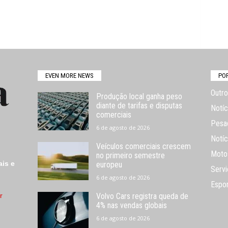
EVEN MORE NEWS
PO
Outro
Produção local ganha peso
diante de tarifas e disputas
Notíc
comerciais
Pesa
6 de agosto de 2026
Notíc
Veículos comerciais crescem
Moto
no primeiro semestre
ais e
europeu
Servi
6 de agosto de 2026
Espo
r
Volvo Cars registra queda de
4% nas vendas globais
6 de agosto de 2026