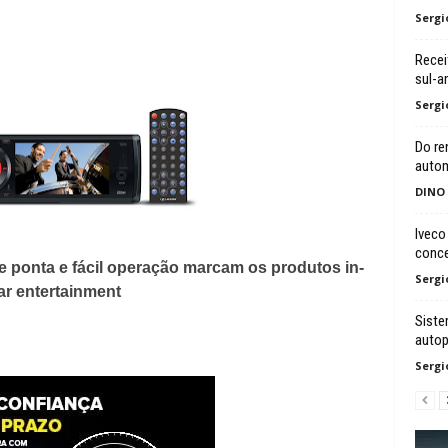
Sergi
Recei
sul-a
Sergi
Do re
auto
DINO
Iveco
conce
 ponta e fácil operação marcam os produtos in-
Sergi
ar entertainment
Siste
auto
Sergi