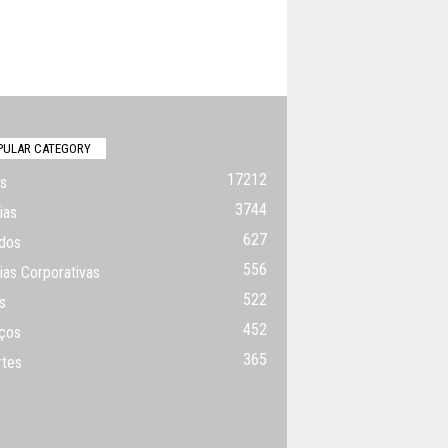
PULAR CATEGORY
17212
s
3744
ias
627
dos
556
ias Corporativas
522
s
452
ços
365
rtes