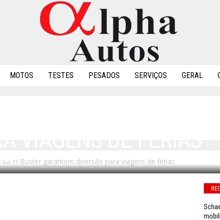
MOTOS
TESTES
PESADOS
SERVIÇOS
GERAL
IAS: DVDS DA H-BUSTE
A VIAGENS DE FÉRIAS
 da H-Buster garantem diversão para viagens de férias
0
RE
Schae
mobil