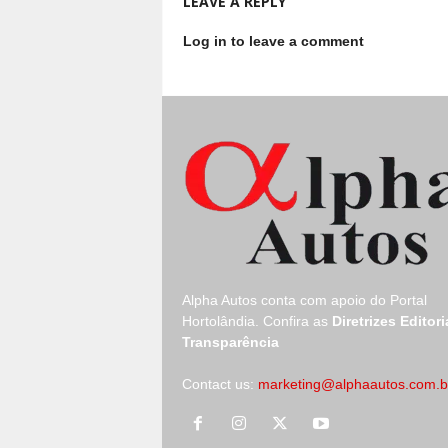
LEAVE A REPLY
Log in to leave a comment
Alpha Autos conta com apoio do
Portal
Hortolândia.
Confira as
Diretrizes Editori
Transparência
Contact us:
marketing@alphaautos.com.b