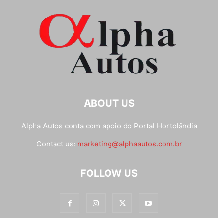
ABOUT US
Alpha Autos conta com apoio do
Portal Hortolândia
Contact us:
marketing@alphaautos.com.br
FOLLOW US