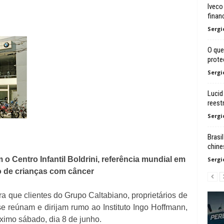
Iveco
finan
Sergi
O que
prote
Sergi
Lucid
reest
Sergi
Brasi
chine
o Centro Infantil Boldrini, referência mundial em
Sergi
o de crianças com câncer
a que clientes do Grupo Caltabiano, proprietários de
 reúnam e dirijam rumo ao Instituto Ingo Hoffmann,
imo sábado, dia 8 de junho.