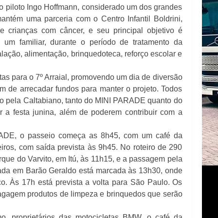
 o piloto Ingo Hoffmann, considerado um dos grandes
antém uma parceria com o Centro Infantil Boldrini,
e crianças com câncer, e seu principal objetivo é
 um familiar, durante o período de tratamento da
alação, alimentação, brinquedoteca, reforço escolar e
rtas para o 7º Arraial, promovendo um dia de diversão
ém de arrecadar fundos para manter o projeto. Todos
do pela Caltabiano, tanto do MINI PARADE quanto do
r a festa junina, além de poderem contribuir com a
RADE, o passeio começa as 8h45, com um café da
ros, com saída prevista às 9h45. No roteiro de 290
arque do Varvito, em Itú, às 11h15, e a passagem pela
ada em Barão Geraldo está marcada às 13h30, onde
o. Às 17h está prevista a volta para São Paulo. Os
bagagem produtos de limpeza e brinquedos que serão
o, proprietários das motocicletas BMW, o café da