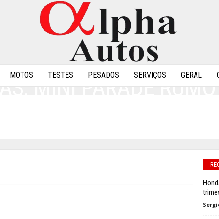
MOTOS
TESTES
PESADOS
SERVIÇOS
GERAL
AS: MINI PARADE RUMO
ANN EM CAMPINAS
0
RE
Honda
trime
Sergi