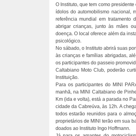
O Instituto, que tem como presidente
ídolos do automobilismo nacional, m
referência mundial em tratamento d
abrigar crianças, junto às mães ou
doença. O local oferece além da inst
psicológico.
No sábado, o Instituto abrirá suas po
às crianças e famílias abrigadas, al
os participantes do passeio promovi
Caltabiano Moto Club, poderão curti
Instituição.
Para os participantes do MINI PA
manhã, na MINI Caltabiano de Pinhei
Km (ida e volta), está a parada no P
cidade da Cabreúva, às 12h. A cheg
todos estarão reunidos para o almoç
proprietários de MINI terão em sua 
doados ao Instituto Ingo Hoffmann.
Já para os amantes do motociclism