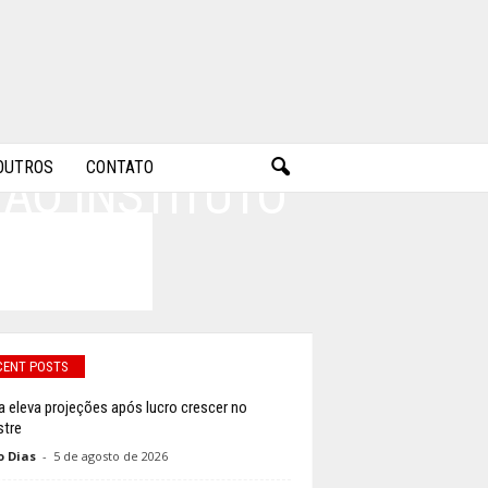
OUTROS
CONTATO
 AO INSTITUTO
CENT POSTS
 eleva projeções após lucro crescer no
stre
o Dias
-
5 de agosto de 2026