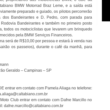
tabiano BMW Motorrad Braz Leme, e a saída está
eviamente preparado e guiado, os pilotos percorrerão
a dos Bandeirantes e D. Pedro, com parada para
 Rodovia Bandeirantes e também no primeiro posto
ta, todos os motociclistas que levarem um brinquedo
fornecidos pela BMW Serviços Financeiros.
ina será de R$10,00 por pessoa e estará à venda nas
sairão os passeios), durante o café da manhã, para
fmann
rão Geraldo – Campinas – SP
E entrar em contato com Pamela Aliaga no telefone:
a.aliaga@caltabiano.com.br
 Moto Club entrar em contato com Dafne Marcillo no
il: dafne.marcillo@caltabiano.com.br