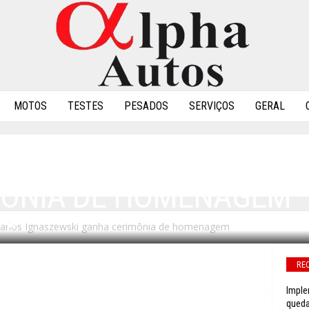
MOTOS
TESTES
PESADOS
SERVIÇOS
GERAL
AS: JOÃO CARLOS IGNA
MÔNIA DE HOMENAGEM
 Carlos Ignaszewski ganha cerimônia de homenagem
0
RE
Imple
queda