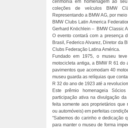
cerimônia em homenagem ao seu 
coleções de veículos BMW Clá
Representando a BMW AG, por meio d
BMW Clubs Latin America Federation
Gerhard Knöchlein – BMW Classic A
O evento contará com a presença d
Brasil, Federico Alvarez, Diretor d
Clubs Federação Latina América.
Fundado em 1975, o museu teve i
motocicleta antiga, a BMW R 61 do 
pavimentos que acomodam 40 motocic
museu guarda as relíquias que conta
R 32 do ano de 1923 até a revolucio
Este prêmio homenageia Sócios
participação ativa na divulgação d
feita somente aos proprietários que
ou automóveis) em perfeitas condiçõ
“Sabemos do carinho e dedicação qu
para manter o museu de forma impec