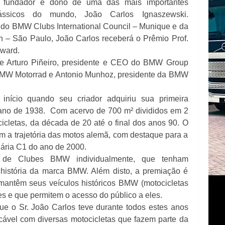
fundador e dono de uma das mais importantes
ssicos do mundo, João Carlos Ignaszewski.
o BMW Clubs International Council – Munique e da
 – São Paulo, João Carlos receberá o Prêmio Prof.
ward.
e Arturo Piñeiro, presidente e CEO do BMW Group
a BMW Motorrad e Antonio Munhoz, presidente da BMW
nício quando seu criador adquiriu sua primeira
ano de 1938. Com acervo de 700 m² divididos em 2
letas, da década de 20 até o final dos anos 90. O
m a trajetória das motos alemã, com destaque para a
nária C1 do ano de 2000.
 de Clubes BMW individualmente, que tenham
a história da marca BMW. Além disto, a premiação é
 mantêm seus veículos históricos BMW (motocicletas
es e que permitem o acesso do público a eles.
e o Sr. João Carlos teve durante todos estes anos
ável com diversas motocicletas que fazem parte da