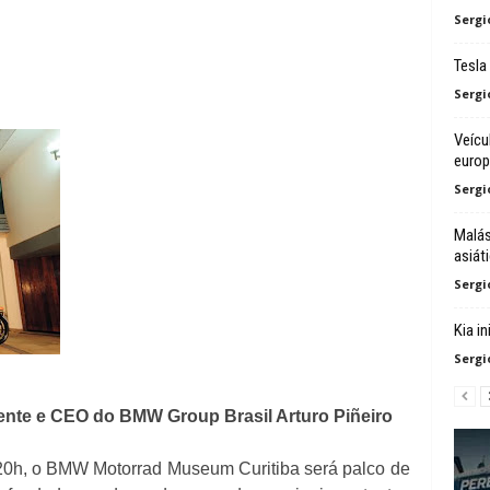
Sergi
Tesla
Sergi
Veícu
euro
Sergi
Malás
asiát
Sergi
Kia i
Sergi
dente e CEO do BMW Group Brasil Arturo Piñeiro
 20h, o BMW Motorrad Museum Curitiba será palco de