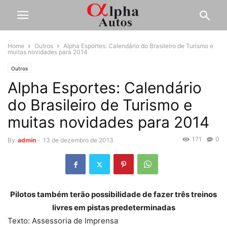
Home
Outros
Alpha Esportes: Calendário do Brasileiro de Turismo e
muitas novidades para 2014
Outros
Alpha Esportes: Calendário
do Brasileiro de Turismo e
muitas novidades para 2014
171
0
By
admin
-
13 de dezembro de 2013
Pilotos também terão possibilidade de fazer três treinos
livres em pistas predeterminadas
Texto: Assessoria de Imprensa