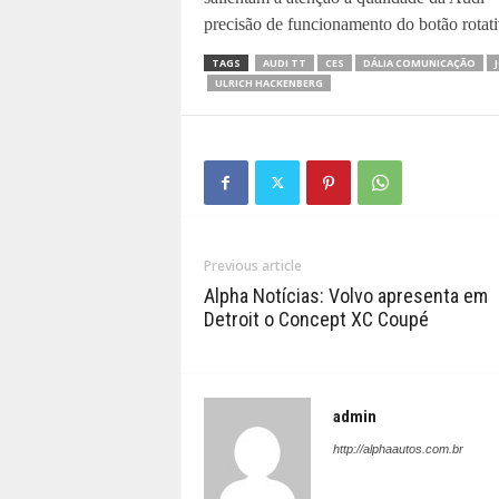
precisão de funcionamento do botão rotati
TAGS
AUDI TT
CES
DÁLIA COMUNICAÇÃO
ULRICH HACKENBERG
Previous article
Alpha Notícias: Volvo apresenta em
Detroit o Concept XC Coupé
admin
http://alphaautos.com.br