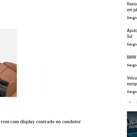
Reino
em ju
Sergi
Apolo
Sul
Sergi
BMW a
Sergi
Veícu
euro
Sergi
s vem com display centrado no condutor