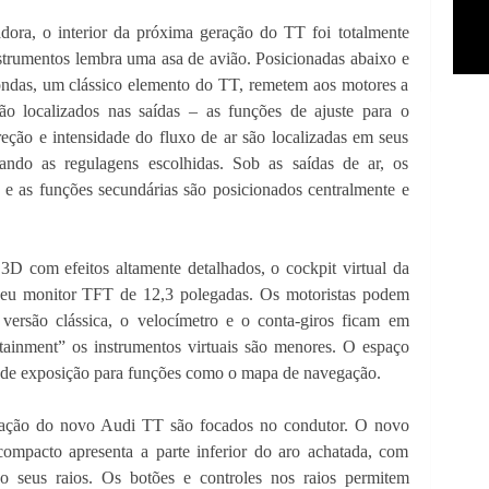
dora, o interior da próxima geração do TT foi totalmente
nstrumentos lembra uma asa de avião. Posicionadas abaixo e
dondas, um clássico elemento do TT, remetem aos motores a
são localizados nas saídas – as funções de ajuste para o
eção e intensidade do fluxo de ar são localizadas em seus
ando as regulagens escolhidas. Sob as saídas de ar, os
a e as funções secundárias são posicionados centralmente e
3D com efeitos altamente detalhados, o cockpit virtual da
seu monitor TFT de 12,3 polegadas. Os motoristas podem
 versão clássica, o velocímetro e o conta-giros ficam em
tainment” os instrumentos virtuais são menores. O espaço
 de exposição para funções como o mapa de navegação.
ração do novo Audi TT são focados no condutor. O novo
 compacto apresenta a parte inferior do aro achatada, com
o seus raios. Os botões e controles nos raios permitem