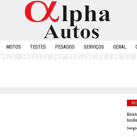
MOTOS
TESTES
PESADOS
SERVIÇOS
GERAL
AS: AUDI APRESENTA O
TT NO CES 2014
0
RE
Binat
biodie
Sergi