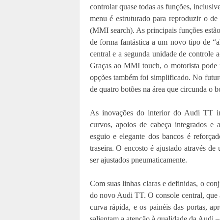
controlar quase todas as funções, inclusi
menu é estruturado para reproduzir o de
(MMI search). As principais funções estão
de forma fantástica a um novo tipo de “a
central e a segunda unidade de controle 
Graças ao MMI touch, o motorista pode ro
opções também foi simplificado. No futuro
de quatro botões na área que circunda o b
As inovações do interior do Audi TT in
curvos, apoios de cabeça integrados e a
esguio e elegante dos bancos é reforçad
traseira. O encosto é ajustado através de
ser ajustados pneumaticamente.
Com suas linhas claras e definidas, o conj
do novo Audi TT. O console central, que a
curva rápida, e os painéis das portas, ap
salientam a atenção à qualidade da Audi 