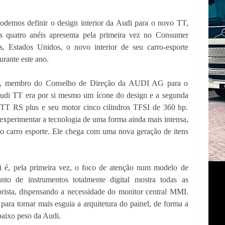
odemos definir o design interior da Audi para o novo TT,
 quatro anéis apresenta pela primeira vez no Consumer
 Estados Unidos, o novo interior de seu carro-esporte
rante este ano.
rg, membro do Conselho de Direção da AUDI AG para o
udi TT era por si mesmo um ícone do design e a segunda
o TT RS plus e seu motor cinco cilindros TFSI de 360 hp.
xperimentar a tecnologia de uma forma ainda mais intensa,
 carro esporte. Ele chega com uma nova geração de itens
di é, pela primeira vez, o foco de atenção num modelo de
to de instrumentos totalmente digital mostra todas as
orista, dispensando a necessidade do monitor central MMI.
para tornar mais esguia a arquitetura do painel, de forma a
 baixo peso da Audi.