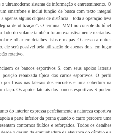
ve o ultramoderno sistema de informação e entretenimento. O
 um smartfone e inclui função de busca com texto integral
 a apenas alguns cliques de distância – toda a operação leva
legria de utilização”. O terminal MMI no console do túnel
ao lado do volante também foram exaustivamente recriados.
lar e olhar em detalhes listas e mapas. O acesso a outras
, ele será possível pela utilização de apenas dois, em lugar
otão rotativo.
cluem os bancos esportivos S, com seus apoios laterais
 posição rebaixada típica dos carros esportivos. O perfil
o por frisos nas laterais dos encostos e uma cobertura na
 um laço. Os apoios laterais dos bancos esportivos S podem
unto do interior expressa perfeitamente a natureza esportiva
poia a parte inferior da perna quando o carro percorre uma
resentam contornos fluídos e reforçados. Todos os detalhes
– desde o design da empunhadura da alavanca do câmbio e a