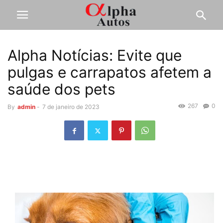
Alpha Notícias: Evite que
pulgas e carrapatos afetem a
saúde dos pets
267
0
By
admin
-
7 de janeiro de 2023