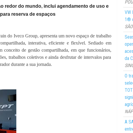
POUS
 ao redor do mundo, inclui agendamento de uso e
VW M
o para reserva de espaços
1® d
SÃO 
rain do Iveco Group, apresenta um novo espaço de trabalho
Seas
mpartilhada, interativa, eficiente e flexível. Sediado em
oper
 conceito de gestão compartilhada, em que funcionários,
aces
es, trabalhos coletivos e ainda desfrutar de intervalos para
da C
ador durante a sua jornada.
SIN
O tr
sele
TOTY
sign
agrí
NÁPO
A SA
entr