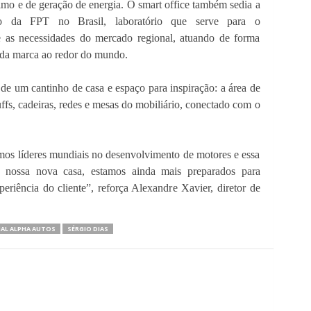
imo e de geração de energia. O smart office também sedia a
o da FPT no Brasil, laboratório que serve para o
 as necessidades do mercado regional, atuando de forma
da marca ao redor do mundo.
a de um cantinho de casa e espaço para inspiração: a área de
ffs, cadeiras, redes e mesas do mobiliário, conectado com o
omos líderes mundiais no desenvolvimento de motores e essa
m nossa nova casa, estamos ainda mais preparados para
eriência do cliente”, reforça Alexandre Xavier, diretor de
AL ALPHA AUTOS
SÉRGIO DIAS