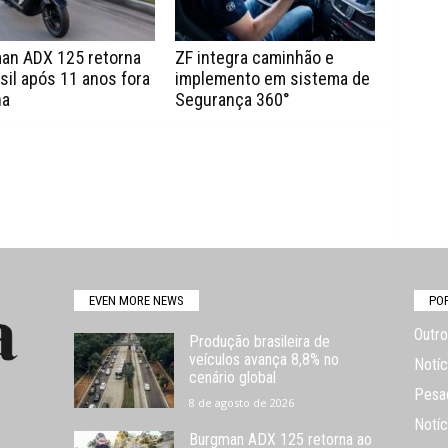
an ADX 125 retorna
ZF integra caminhão e
sil após 11 anos fora
implemento em sistema de
ha
Segurança 360°
EVEN MORE NEWS
PO
Outro
Produção brasileira de
veículos avança 8,8% no
Notíc
cenário global
Pesa
8 de agosto de 2026
Notíc
Burgman ADX 125 retorna ao