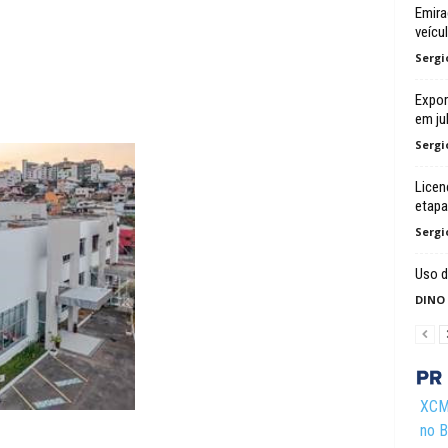
Emira
veícu
Sergi
Expor
em ju
Sergi
Licen
etapa
Sergi
Uso d
DINO
XCMG
no Br