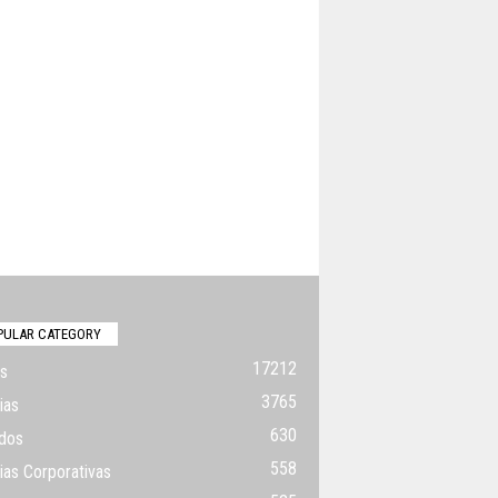
PULAR CATEGORY
17212
s
3765
ias
630
dos
558
ias Corporativas