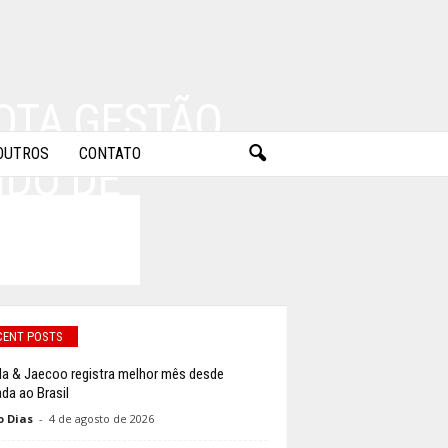
DOTA GESTÃO
OUTROS
CONTATO
IDO DE
CENT POSTS
 & Jaecoo registra melhor mês desde
da ao Brasil
o Dias
-
4 de agosto de 2026