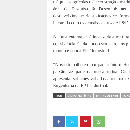
máquinas agrícolas e de construção, marít
área de Pesquisa & Desenvolviment
desenvolvimento de aplicações conforme
integrada com os demais centros de P&D 
Na área externa, está localizada a mistur
convivência. Cada um do seu jeito, nos pu
mundo e com a FPT Industrial.
“Nosso trabalho é olhar para o futuro. S
paixão faz parte da nossa rotina. Co
apresentar soluções voltadas à melhor exp
Engenharia da FPT Industrial.
TAGS
ALPHA NOTÍCIAS
FPT INDUSTRIAL
JORN