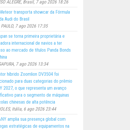
O ALEGRE, Brasil, 7 ago 2026 18:26
eteor transporta showcar da Fórmula
a Audi do Brasil
PAULO, 7 ago 2026 17:35
pan se torna primeira proprietária e
adora internacional de navios a ter
so ao mercado de títulos Panda Bonds
hina
GAPURA, 7 ago 2026 13:34
ator híbrido Zoomlion DV3504 foi
cionado para duas categorias do prêmio
 2027, o que representa um avanço
ificativo para o segmento de máquinas
colas chinesas de alta potência
LES, Itália, 6 ago 2026 23:44
NY amplia sua presença global com
egas estratégicas de equipamentos na