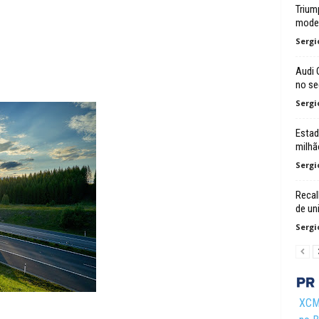
Trium
mode
Sergi
Audi 
no s
Sergi
Estad
milhã
Sergi
Recal
de un
Sergi
XCMG