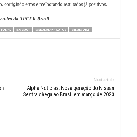
o, corrigindo erros e melhorando resultados já positivos.
ecutiva da APCER Brasil
ITORIAL
ISO 39001
JORNAL ALPHA AUTOS
SÉRGIO DIAS
Next article
en
Alpha Notícias: Nova geração do Nissan
s
Sentra chega ao Brasil em março de 2023