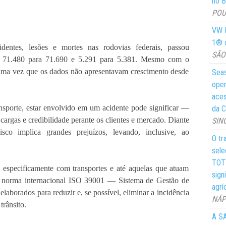
no Br
POUS
VW M
1® d
ntes, lesões e mortes nas rodovias federais, passou
SÃO 
1, 71.480 para 71.690 e 5.291 para 5.381. Mesmo com o
 uma vez que os dados não apresentavam crescimento desde
Seas
oper
aces
nsporte, estar envolvido em um acidente pode significar —
da C
cargas e credibilidade perante os clientes e mercado. Diante
SIN
isco implica grandes prejuízos, levando, inclusive, ao
O tr
sele
TOTY
m especificamente com transportes e até aquelas que atuam
sign
a norma internacional ISO 39001 — Sistema de Gestão de
agrí
elaborados para reduzir e, se possível, eliminar a incidência
NÁPO
trânsito.
A SA