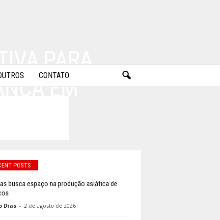
TIVA PARA
OUTROS
CONTATO
ANÇA EM
CENT POSTS
inas busca espaço na produção asiática de
icos
o Dias
-
2 de agosto de 2026