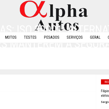
AS: ISO 39001: ALTERNA
MOTOS
TESTES
PESADOS
SERVIÇOS
GERAL
S MANTEREM A SEGUR
S
0
RE
Filip
elétr
Sergi