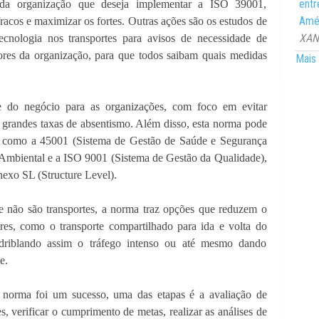
entr
 da organização que deseja implementar a ISO 39001,
Amér
acos e maximizar os fortes. Outras ações são os estudos de
XANG
ecnologia nos transportes para avisos de necessidade de
res da organização, para que todos saibam quais medidas
Mais 
e do negócio para as organizações, com foco em evitar
m grandes taxas de absentismo. Além disso, esta norma pode
O, como a 45001 (Sistema de Gestão de Saúde e Segurança
Ambiental e a ISO 9001 (Sistema de Gestão da Qualidade),
exo SL (Structure Level).
de não são transportes, a norma traz opções que reduzem o
ores, como o transporte compartilhado para ida e volta do
, driblando assim o tráfego intenso ou até mesmo dando
e.
norma foi um sucesso, uma das etapas é a avaliação de
, verificar o cumprimento de metas, realizar as análises de