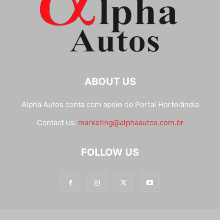
ABOUT US
Alpha Autos conta com apoio do
Portal Hortolândia
Contact us:
marketing@alphaautos.com.br
FOLLOW US