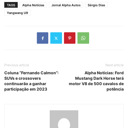
TAGS
Alpha Notícias
Jornal Alpha Autos
Sérgio Dias
Yangwang U9
Previous article
Next article
Coluna “Fernando Calmon”:
Alpha Notícias: Ford
SUVs e crossovers
Mustang Dark Horse terá
continuarão a ganhar
motor V8 de 500 cavalos de
participação em 2023
potência