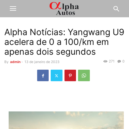
Alpha Notícias: Yangwang U9
acelera de 0 a 100/km em
apenas dois segundos
271
0
By
admin
-
13 de janeiro de 2023