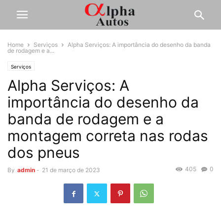
Home
Serviços
Alpha Serviços: A importância do desenho da banda
de rodagem e a...
Serviços
Alpha Serviços: A
importância do desenho da
banda de rodagem e a
montagem correta nas rodas
dos pneus
405
0
By
admin
-
21 de março de 2023