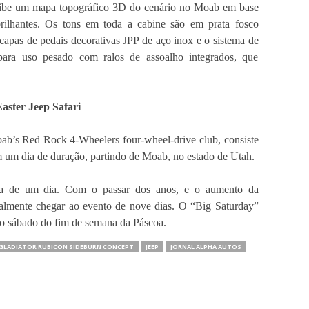
xibe um mapa topográfico 3D do cenário no Moab em base
 brilhantes. Os tons em toda a cabine são em prata fosco
capas de pedais decorativas JPP de aço inox e o sistema de
 para uso pesado com ralos de assoalho integrados, que
aster Jeep Safari
oab’s Red Rock 4-Wheelers four-wheel-drive club, consiste
m um dia de duração, partindo de Moab, no estado de Utah.
a de um dia. Com o passar dos anos, e o aumento da
inalmente chegar ao evento de nove dias. O “Big Saturday”
o sábado do fim de semana da Páscoa.
GLADIATOR RUBICON SIDEBURN CONCEPT
JEEP
JORNAL ALPHA AUTOS