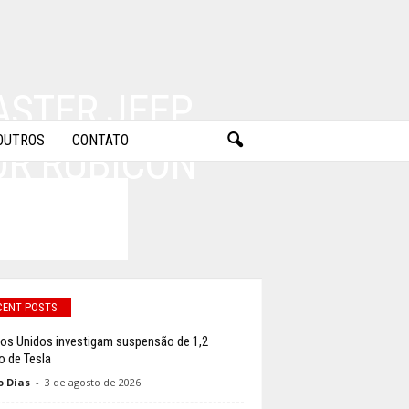
ASTER JEEP
OUTROS
CONTATO
OR RUBICON
CENT POSTS
os Unidos investigam suspensão de 1,2
o de Tesla
o Dias
-
3 de agosto de 2026