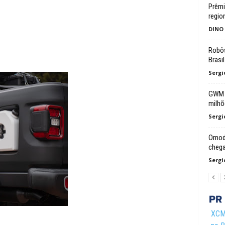
Prêmi
regio
DINO
Robôs
Brasil
Sergi
GWM a
milhõ
Sergi
Omoda
chega
Sergi
XCMG