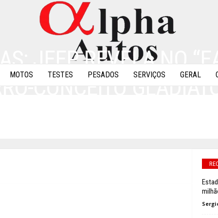
AS: JEEP REVELA NO “E
MOTOS
TESTES
PESADOS
SERVIÇOS
GERAL
RRO-CONCEITO GLADIAT
NCEPT
RE
Estad
milhã
Sergi