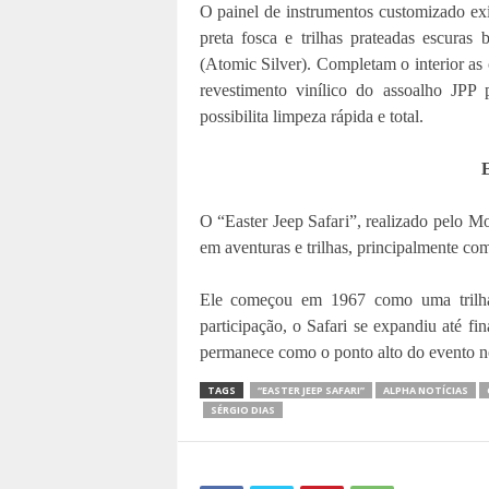
O painel de instrumentos customizado e
preta fosca e trilhas prateadas escuras
(Atomic Silver). Completam o interior as 
revestimento vinílico do assoalho JPP
possibilita limpeza rápida e total.
E
O “Easter Jeep Safari”, realizado pelo M
em aventuras e trilhas, principalmente co
Ele começou em 1967 como uma trilh
participação, o Safari se expandiu até f
permanece como o ponto alto do evento n
TAGS
“EASTER JEEP SAFARI”
ALPHA NOTÍCIAS
SÉRGIO DIAS