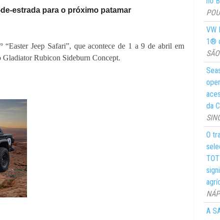
no Br
a-de-estrada para o próximo patamar
POUS
VW M
1® d
7º “Easter Jeep Safari”, que acontece de 1 a 9 de abril em
SÃO 
o Gladiator Rubicon Sideburn Concept
.
Seas
oper
aces
da C
SIN
O tr
sele
TOTY
sign
agrí
NÁPO
A SA