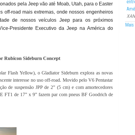
entr
xonados pela Jeep vão até Moab, Utah, para o Easter
Amér
ões off-road mais extremas, onde nossos engenheiros
XANG
idade de nossos veículos Jeep para os próximos
Mais 
 Vice-Presidente Executivo da Jeep na América do
or Rubicon Sideburn Concept
lar Flash Yellow), o Gladiator Sideburn explora as novas
escente interesse no uso off-road. Movido pelo V6 Pentastar
evação de suspensão JPP de 2” (5 cm) e com amortecedores
s HRE FT1 de 17” x 9” fazem par com pneus BF Goodrich de