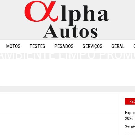
MOTOS
TESTES
PESADOS
SERVIÇOS
GERAL
 AMBIENTE LIMPO PROM
 O BEM-ESTAR DOS PET
0
RE
Expor
2026
Sergi