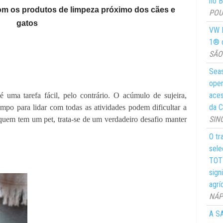
no Br
om os produtos de limpeza próximo dos cães e
POUS
gatos
VW M
1® d
SÃO 
Seas
oper
aces
 uma tarefa fácil, pelo contrário. O acúmulo de sujeira,
da C
mpo para lidar com todas as atividades podem dificultar a
SIN
 quem tem um pet, trata-se de um verdadeiro desafio manter
O tr
sele
TOTY
sign
agrí
NÁPO
A SA