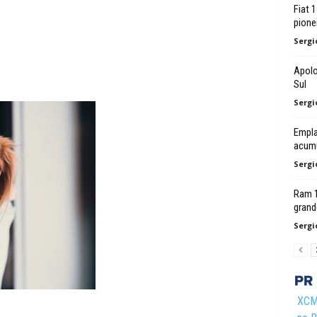
Fiat 
pione
Sergi
Apolo
Sul
Sergi
Empl
acumu
Sergi
Ram 1
grand
Sergi
XCMG