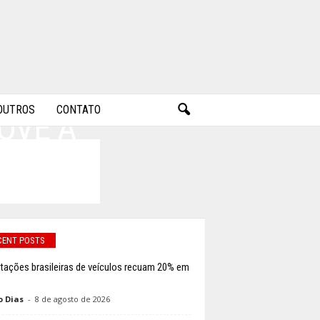
OUTROS
CONTATO
OVE A
S
CENT POSTS
tações brasileiras de veículos recuam 20% em
o Dias
-
8 de agosto de 2026