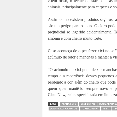
Além disso, o técnico destaca que asp
animais, principalmente para carpetes e so
Assim como existem produtos seguros, a
são um perigo para os pets. O cloro pode c
prejudicial se ingerido acidentalmente
amônia e com cheiro muito forte.
Caso aconteça de o pet fazer xixi no sofá
acúmulo de odor e manchas e manter a vida
“O acúmulo de xixi pode deixar manchas
tempo e a recorrência desses pequenos 
perdendo a cor, além do cheiro que pode 
quem quer mantê-lo sempre novo e pro
CleanNew, rede especializada em limpeza
TAGS
ALPHA PETS
BEM-ESTAR
BLOG ALPHA L
JORNAL ALPHA AUTOS
JORNAL BLEH!
PETS
SE