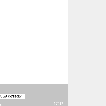
PULAR CATEGORY
17212
s