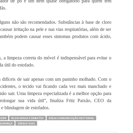
irador de pó é um item quase obrigatório para quem tem
fás.
lguns não são recomendados. Substâncias à base de cloro
ausar irritação na pele e nas vias respiratórias, além de ser
. Também podem causar esses sintomas produtos com ácido,
, a limpeza correta do móvel é indispensável para evitar o
 útil do estofado.
 difíceis de sair apenas com um paninho molhado. Com o
acidentes, o tecido vai ficando cada vez mais manchado e
não sair. Uma limpeza especializada é a melhor opção para
longar sua vida útil”, finaliza Fritz Paixão, CEO da
 e blindagem de estofados.
AZER
BLOG IDEIAS E DEBATES
DÁLIA COMUNICAÇÃO EDITORIAL
GURANÇA
SÉRGIO DIAS