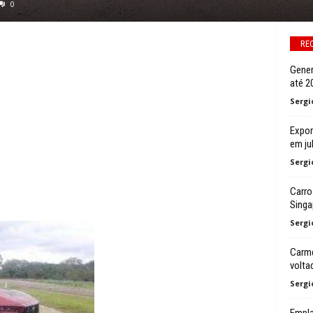
0
RE
Gener
até 2
Sergi
Expor
em ju
Sergi
Carro
Singa
Sergi
Carme
volta
Sergi
Empl