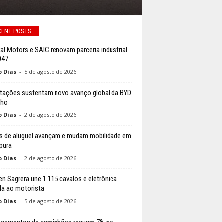
CENT POSTS
al Motors e SAIC renovam parceria industrial
047
o Dias
-
5 de agosto de 2026
tações sustentam novo avanço global da BYD
lho
o Dias
-
2 de agosto de 2026
s de aluguel avançam e mudam mobilidade em
pura
o Dias
-
2 de agosto de 2026
n Sagrera une 1.115 cavalos e eletrônica
da ao motorista
o Dias
-
5 de agosto de 2026
acamentos de caminhões recuam 7% no