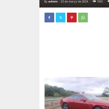
By
admin
-
25 de março de 2024
1092