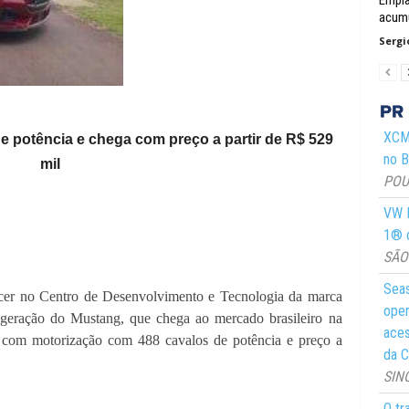
acumu
Sergi
XCMG
e potência e chega com preço a partir de R$ 529
no Br
mil
POUS
VW M
1® d
SÃO 
Seas
cer no Centro de Desenvolvimento e Tecnologia da marca
oper
a geração do Mustang, que chega ao mercado brasileiro na
aces
 com motorização com 488 cavalos de potência e preço a
da C
SIN
O tr