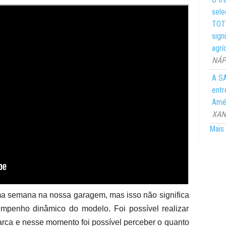
sele
TOTY
sign
agrí
NÁPO
A SA
entr
Amér
XANG
Mais 
ma semana na nossa garagem, mas isso não significa
mpenho dinâmico do modelo. Foi possível realizar
arca e nesse momento foi possível perceber o quanto