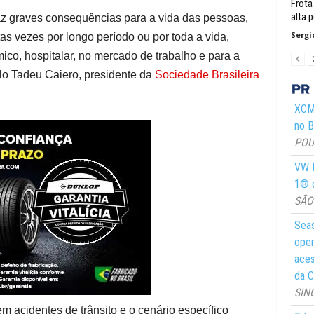
Frota
alta 
z graves consequências para a vida das pessoas,
Sergi
as vezes por longo período ou por toda a vida,
o, hospitalar, no mercado de trabalho e para a
celo Tadeu Caiero, presidente da
Sociedade Brasileira
XCMG
no Br
POUS
VW M
1® d
SÃO 
Seas
oper
aces
da C
SIN
 acidentes de trânsito e o cenário específico