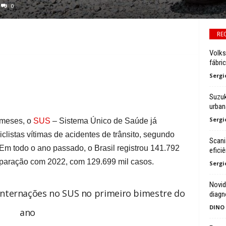
0
RE
Volks
fábri
Sergi
Suzuk
urban
Sergi
 meses, o
SUS
– Sistema Único de Saúde já
iclistas vítimas de acidentes de trânsito, segundo
Scani
Em todo o ano passado, o Brasil registrou 141.792
efici
mparação com 2022, com 129.699 mil casos.
Sergi
Novid
 internações no SUS no primeiro bimestre do
diagn
DINO
ano