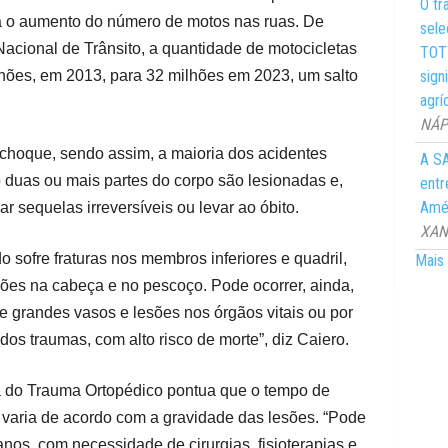
O tr
 o aumento do número de motos nas ruas. De
sele
acional de Trânsito, a quantidade de motocicletas
TOTY
lhões, em 2013, para 32 milhões em 2023, um salto
sign
agrí
NÁPO
-choque, sendo assim, a maioria dos acidentes
A SA
 duas ou mais partes do corpo são lesionadas e,
entr
Amér
 sequelas irreversíveis ou levar ao óbito.
XANG
o sofre fraturas nos membros inferiores e quadril,
Mais 
ões na cabeça e no pescoço. Pode ocorrer, ainda,
 grandes vasos e lesões nos órgãos vitais ou por
os traumas, com alto risco de morte”, diz Caiero.
a do Trauma Ortopédico pontua que o tempo de
varia de acordo com a gravidade das lesões. “Pode
nos, com necessidade de cirurgias, fisioterapias e