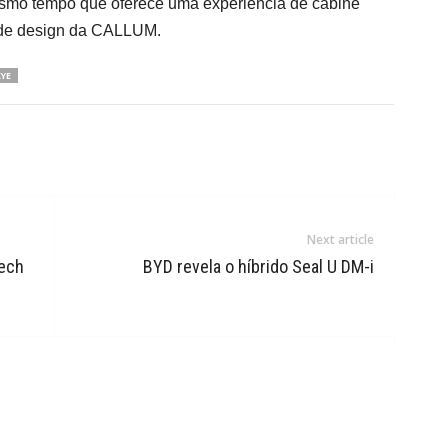
mesmo tempo que oferece uma experiência de cabine
or de design da CALLUM.
YE
Next article
Tech
BYD revela o híbrido Seal U DM-i