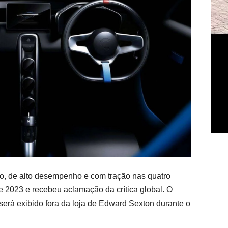
iro, de alto desempenho e com tração nas quatro
 2023 e recebeu aclamação da crítica global. O
será exibido fora da loja de Edward Sexton durante o