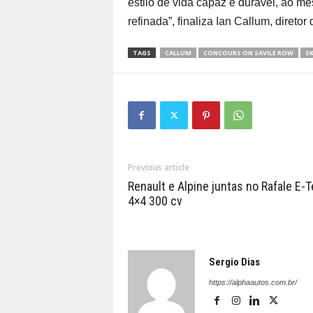
estilo de vida capaz e durável, ao 
refinada”, finaliza Ian Callum, diret
TAGS
CALLUM
CONCOURS ON SAVILE ROW
SK
Previous article
Renault e Alpine juntas no Rafale E-
4×4 300 cv
Sergio Dias
https://alphaautos.com.br/