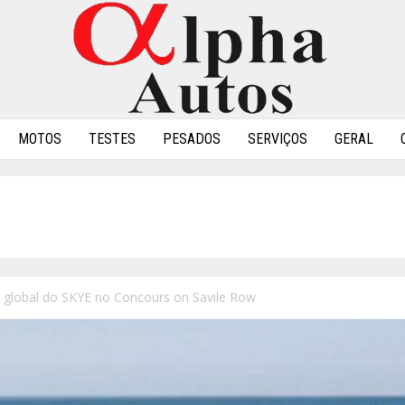
MOTOS
TESTES
PESADOS
SERVIÇOS
GERAL
 global do SKYE no Concours on Savile Row