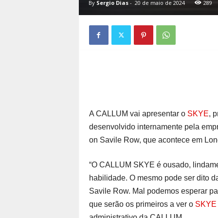
By
Sergio Dias
-
20 de maio de 2024
289
A CALLUM vai apresentar o
SKYE
, 
desenvolvido internamente pela empr
on Savile Row, que acontece em Lond
“O CALLUM SKYE é ousado, lindament
habilidade. O mesmo pode ser dito da
Savile Row. Mal podemos esperar para
que serão os primeiros a ver o
SKYE
administrativo da CALLUM.