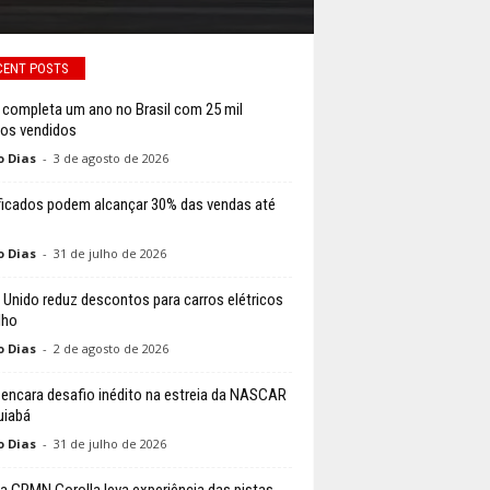
CENT POSTS
 completa um ano no Brasil com 25 mil
los vendidos
o Dias
-
3 de agosto de 2026
ificados podem alcançar 30% das vendas até
o Dias
-
31 de julho de 2026
 Unido reduz descontos para carros elétricos
lho
o Dias
-
2 de agosto de 2026
li encara desafio inédito na estreia da NASCAR
uiabá
o Dias
-
31 de julho de 2026
a GRMN Corolla leva experiência das pistas