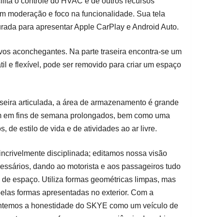
cilita o controle do HVAC e de outros recursos
com moderação e foco na funcionalidade. Sua tela
gurada para apresentar Apple CarPlay e Android Auto.
ivos aconchegantes. Na parte traseira encontra-se um
il e flexível, pode ser removido para criar um espaço
seira articulada, a área de armazenamento é grande
gem em fins de semana prolongados, bem como uma
 de estilo de vida e de atividades ao ar livre.
 incrivelmente disciplinada; editamos nossa visão
essários, dando ao motorista e aos passageiros tudo
 de espaço. Utiliza formas geométricas limpas, mas
elas formas apresentadas no exterior. Com a
mantemos a honestidade do SKYE como um veículo de