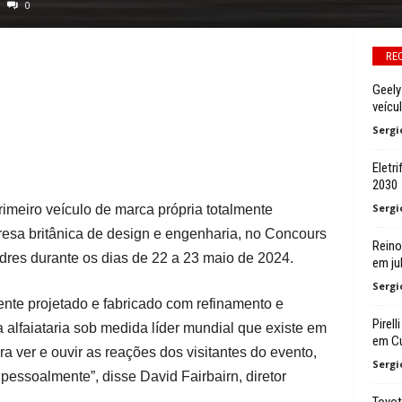
0
RE
Geely
veícu
Sergi
Eletr
2030
Sergi
primeiro veículo de marca própria totalmente
esa britânica de design e engenharia, no Concours
Reino
res durante os dias de 22 a 23 maio de 2024.
em ju
Sergi
e projetado e fabricado com refinamento e
Pirel
 alfaiataria sob medida líder mundial que existe em
em C
 ver e ouvir as reações dos visitantes do evento,
Sergi
pessoalmente”, disse David Fairbairn, diretor
Toyot