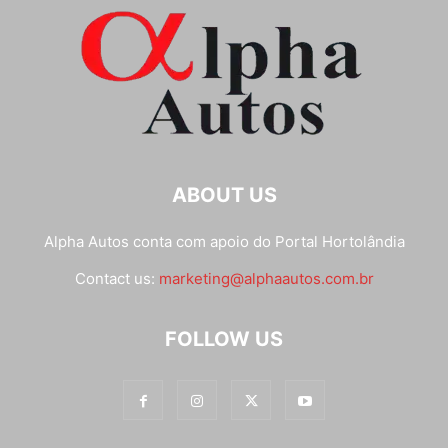
ABOUT US
Alpha Autos conta com apoio do
Portal Hortolândia
Contact us:
marketing@alphaautos.com.br
FOLLOW US